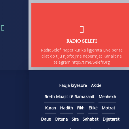
RADIO SELEFI
RadioSelefi hapet kur ka ligjerata Live për të
cilat do t'ju njoftojmë nëpërmjet Kanalit në
telegram http://t.me/SelefiOrg
Faqja kryesore
Akide
Rreth Muajit të Ramazanit
Menhexh
Kuran
Hadith
Fikh
Etikë
Motrat
Daue
Dituria
Sira
Sahabët
Dijetarët