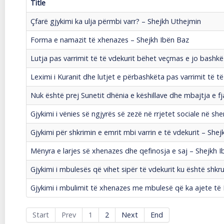
Title
Çfarë gjykimi ka ulja përmbi varr? – Shejkh Uthejmin
Forma e namazit të xhenazes – Shejkh Ibën Baz
Lutja pas varrimit të të vdekurit bëhet veçmas e jo bashk
Leximi i Kuranit dhe lutjet e përbashkëta pas varrimit të t
Nuk është prej Sunetit dhënia e këshillave dhe mbajtja e f
Gjykimi i vënies së ngjyrës së zezë në rrjetet sociale në sh
Gjykimi për shkrimin e emrit mbi varrin e të vdekurit – Shej
Mënyra e larjes së xhenazes dhe qefinosja e saj – Shejkh 
Gjykimi i mbulesës që vihet sipër të vdekurit ku është shkr
Gjykimi i mbulimit të xhenazes me mbulesë që ka ajete të 
Start
Prev
1
2
Next
End