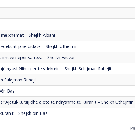
ë me xhemat – Shejkh Albani
ë vdekurit janë bidate – Shejkh Uthejmin
jalimeve nëpër varreza – Shejkh Feuzan
enjë ngushëllimi për të vdekurin – Shejkh Sulejman Ruhejli
kh Sulejman Ruhejli
Ibën Baz
uar Ajetul-Kursij dhe ajete të ndryshme të Kuranit – Shejkh Uthejmin
Kuranit – Shejkh bin Baz
Pa