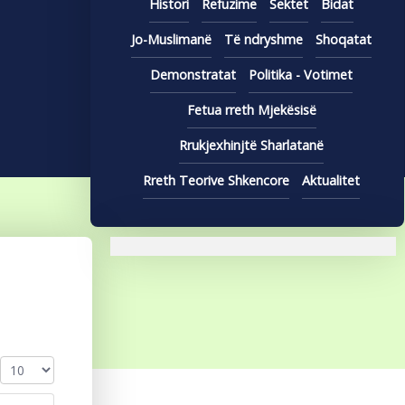
Histori
Refuzime
Sektet
Bidat
Jo-Muslimanë
Të ndryshme
Shoqatat
Demonstratat
Politika - Votimet
Fetua rreth Mjekësisë
Rrukjexhinjtë Sharlatanë
Rreth Teorive Shkencore
Aktualitet
Display #