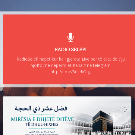
RADIO SELEFI
RadioSelefi hapet kur ka ligjerata Live për të cilat do t'ju
njoftojmë nëpërmjet Kanalit në telegram
http://t.me/SelefiOrg