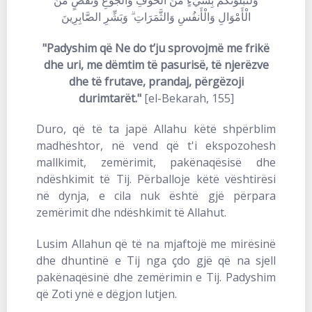
الْأَمْوَالِ وَالْأَنفُسِ وَالثَّمَرَاتِ ۗ وَبَشِّرِ الصَّابِرِينَ
"Padyshim që Ne do t’ju sprovojmë me frikë
dhe uri, me dëmtim të pasurisë, të njerëzve
dhe të frutave, prandaj, përgëzoji
durimtarët."
[el-Bekarah, 155]
Duro, që të ta japë Allahu këtë shpërblim
madhështor, në vend që t'i ekspozohesh
mallkimit, zemërimit, pakënaqësisë dhe
ndëshkimit të Tij. Përballoje këtë vështirësi
në dynja, e cila nuk është gjë përpara
zemërimit dhe ndëshkimit të Allahut.
Lusim Allahun që të na mjaftojë me mirësinë
dhe dhuntinë e Tij nga çdo gjë që na sjell
pakënaqësinë dhe zemërimin e Tij. Padyshim
që Zoti ynë e dëgjon lutjen.