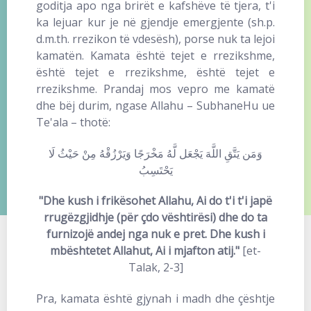
goditja apo nga brirët e kafshëve të tjera, t'i
ka lejuar kur je në gjendje emergjente (sh.p.
d.m.th. rrezikon të vdesësh), porse nuk ta lejoi
kamatën. Kamata është tejet e rrezikshme,
është tejet e rrezikshme, është tejet e
rrezikshme. Prandaj mos vepro me kamatë
dhe bëj durim, ngase Allahu – SubhaneHu ue
Te'ala – thotë:
وَمَن يَتَّقِ اللَّهَ يَجْعَل لَّهُ مَخْرَجًا وَيَرْزُقْهُ مِنْ حَيْثُ لَا
يَحْتَسِبُ
"Dhe kush i frikësohet Allahu, Ai do t'i t'i japë
rrugëzgjidhje (për çdo vështirësi) dhe do ta
furnizojë andej nga nuk e pret. Dhe kush i
mbështetet Allahut, Ai i mjafton atij."
[et-
Talak, 2-3]
Pra, kamata është gjynah i madh dhe çështje