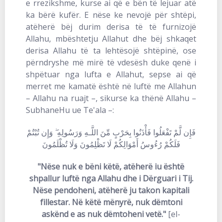
e rrezikshme, kurse ai që e bën të lejuar atë
ka bërë kufër. E nëse ke nevojë për shtëpi,
atëherë bëj durim derisa të të furnizojë
Allahu, mbështetju Allahut dhe bëj shkaqet
derisa Allahu të ta lehtësojë shtëpinë, ose
përndryshe më mirë të vdesësh duke qenë i
shpëtuar nga lufta e Allahut, sepse ai që
merret me kamatë është në luftë me Allahun
– Allahu na ruajt –, sikurse ka thënë Allahu –
SubhaneHu ue Te'ala –:
فَإِن لَّمْ تَفْعَلُوا فَأْذَنُوا بِحَرْبٍ مِّنَ اللَّـهِ وَرَسُولِهِ ۖ وَإِن تُبْتُمْ
فَلَكُمْ رُءُوسُ أَمْوَالِكُمْ لَا تَظْلِمُونَ وَلَا تُظْلَمُونَ
"Nëse nuk e bëni këtë, atëherë iu është
shpallur luftë nga Allahu dhe i Dërguari i Tij.
Nëse pendoheni, atëherë ju takon kapitali
fillestar. Në këtë mënyrë, nuk dëmtoni
askënd e as nuk dëmtoheni vetë."
[el-