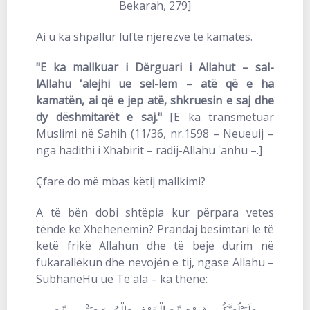
Bekarah, 279]
Ai u ka shpallur luftë njerëzve të kamatës.
"E ka mallkuar i Dërguari i Allahut – sal-
lAllahu 'alejhi ue sel-lem – atë që e ha
kamatën, ai që e jep atë, shkruesin e saj dhe
dy dëshmitarët e saj."
[E ka transmetuar
Muslimi në Sahih (11/36, nr.1598 – Neueuij –
nga hadithi i Xhabirit – radij-Allahu 'anhu –.]
Çfarë do më mbas këtij mallkimi?
A të bën dobi shtëpia kur përpara vetes
tënde ke Xhehenemin? Prandaj besimtari le të
ketë frikë Allahun dhe të bëjë durim në
fukarallëkun dhe nevojën e tij, ngase Allahu –
SubhaneHu ue Te'ala – ka thënë:
وَلَنَبْلُوَنَّكُم بِشَيْءٍ مِّنَ الْخَوْفِ وَالْجُوعِ وَنَقْصٍ مِّنَ