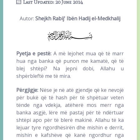
Last Updated: 20 June 2014
Autor:
Shejkh Rabij' Ibën Hadij el-Medkhalij
Pyetja e pestë:
A më lejohet mua që të marr
hua nga banka që punon me kamatë, që të
blej shtëpi? Na jepni dobi, Allahu u
shpërbleftë me të mira.
Përgjigje:
Nëse je në atë gjendje që ke nevojë
për bukë që të hash për të shpëtuar veten
tënde nga vdekja, atëherë mos merr nga
banka asgjë, lëre më pastaj për të ndërtuar
shtëpi apo për të blerë makinë. Allahu të ka
lejuar tyre ngordhësirën dhe mishin e derrit,
mishin e kafshëve që kanë ngordhur nga