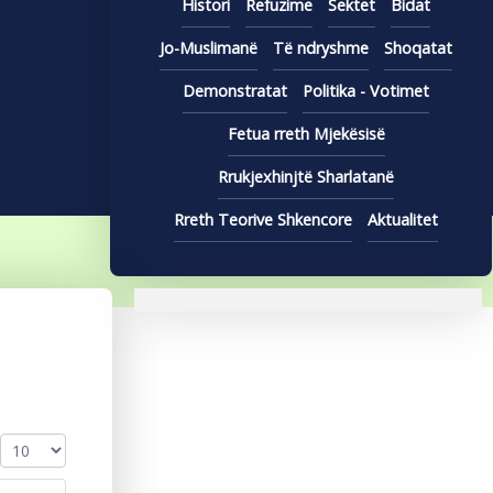
Histori
Refuzime
Sektet
Bidat
Jo-Muslimanë
Të ndryshme
Shoqatat
Demonstratat
Politika - Votimet
Fetua rreth Mjekësisë
Rrukjexhinjtë Sharlatanë
Rreth Teorive Shkencore
Aktualitet
Display #