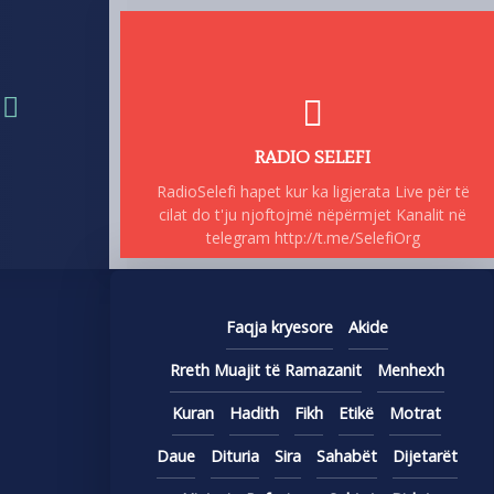
RADIO SELEFI
RadioSelefi hapet kur ka ligjerata Live për të
cilat do t'ju njoftojmë nëpërmjet Kanalit në
telegram http://t.me/SelefiOrg
Faqja kryesore
Akide
Rreth Muajit të Ramazanit
Menhexh
Kuran
Hadith
Fikh
Etikë
Motrat
Daue
Dituria
Sira
Sahabët
Dijetarët