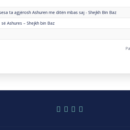
ë sesa ta agjërosh Ashuren me ditën mbas saj - Shejkh Bin Baz
s së Ashures – Shejkh bin Baz
Pa