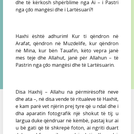
dhe të kërkosh shpërblime nga Ai – i Pastri
nga çdo mangësi dhe i Lartësuari?!
Haxhi është adhurim! Kur ti qëndron në
Arafat, qëndron në Muzdelife, kur qëndron
në Mina, kur bën Tauafin, këto vepra janë
mes teje dhe Allahut, janë për Allahun – të
Pastrin nga çdo mangësi dhe të Lartësuarin.
Disa Haxhij – Allahu na përmirësoftë neve
dhe ata –, në disa vende të ritualeve të Haxhit,
e kam parë vet njërin prej tyre që u ndal dhe i
dha aparatin fotografik një shokut të tij; u
largua duke qëndruar në këmbë, pastaj kur ai
u bë gati që të shkrepë foton, ai ngriti duart