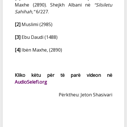
Maxhe (2890). Shejkh Albani në
“Silsiletu
Sahihah,”
6/227.
[2]
Muslimi
(
2985)
[3]
Ebu Daudi (1488)
[4]
Ibën Maxhe, (2890)
Kliko këtu për të parë videon në
AudioSelefi.org
Përktheu: Jeton Shasivari