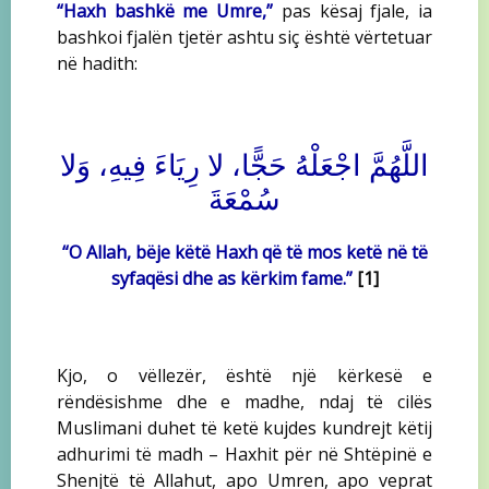
“Haxh bashkë me Umre,”
pas kësaj fjale, ia
bashkoi fjalën tjetër ashtu siç është vërtetuar
në hadith:
اللَّهُمَّ اجْعَلْهُ حَجًّا، لا رِيَاءَ فِيهِ، وَلا
سُمْعَةَ‏
“O Allah, bëje këtë Haxh që të mos ketë në të
syfaqësi dhe as kërkim fame.”
[1]
Kjo, o vëllezër, është një kërkesë e
rëndësishme dhe e madhe, ndaj të cilës
Muslimani duhet të ketë kujdes kundrejt këtij
adhurimi të madh – Haxhit për në Shtëpinë e
Shenjtë të Allahut, apo Umren, apo veprat