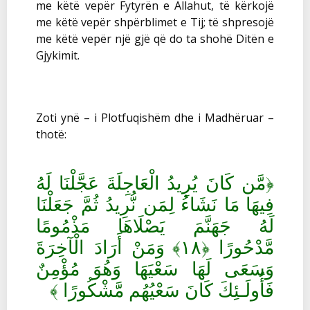
me këtë vepër Fytyrën e Allahut, të kërkojë
me këtë vepër shpërblimet e Tij; të shpresojë
me këtë vepër një gjë që do ta shohë Ditën e
Gjykimit.
Zoti ynë – i Plotfuqishëm dhe i Madhëruar –
thotë:
مَّن كَانَ يُرِيدُ الْعَاجِلَةَ عَجَّلْنَا لَهُ
﴿
فِيهَا مَا نَشَاءُ لِمَن نُّرِيدُ ثُمَّ جَعَلْنَا
لَهُ جَهَنَّمَ يَصْلَاهَا مَذْمُومًا
وَمَنْ أَرَادَ الْآخِرَةَ
﴾
١٨
﴿
مَّدْحُورًا
وَسَعَى لَهَا سَعْيَهَا وَهُوَ مُؤْمِنٌ
﴾
فَأُولَـئِكَ كَانَ سَعْيُهُم مَّشْكُورًا