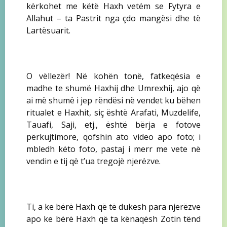
kërkohet me këtë Haxh vetëm se Fytyra e
Allahut – ta Pastrit nga çdo mangësi dhe të
Lartësuarit.
O vëllezër! Në kohën tonë, fatkeqësia e
madhe te shumë Haxhij dhe Umrexhij, ajo që
ai më shumë i jep rëndësi në vendet ku bëhen
ritualet e Haxhit, siç është Arafati, Muzdelife,
Tauafi, Saji, etj., është bërja e fotove
përkujtimore, qofshin ato video apo foto; i
mbledh këto foto, pastaj i merr me vete në
vendin e tij që t’ua tregojë njerëzve.
Ti, a ke bërë Haxh që të dukesh para njerëzve
apo ke bërë Haxh që ta kënaqësh Zotin tënd