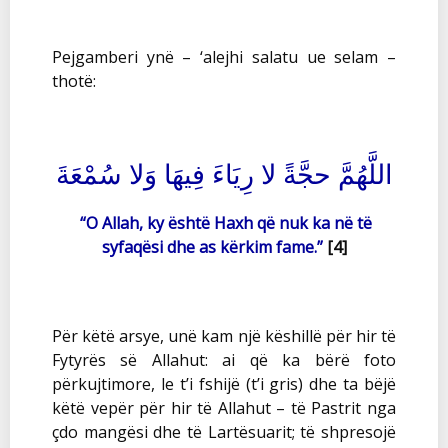
Pejgamberi ynë – ‘alejhi salatu ue selam –
thotë:
اللَّهُمَّ حجَّةً لا رِيَاءَ فِيهَا وَلا سُمْعَةَ
“O Allah, ky është Haxh që nuk ka në të
syfaqësi dhe as kërkim fame.”
[4]
Për këtë arsye, unë kam një këshillë për hir të
Fytyrës së Allahut: ai që ka bërë foto
përkujtimore, le t’i fshijë (t’i gris) dhe ta bëjë
këtë vepër për hir të Allahut – të Pastrit nga
çdo mangësi dhe të Lartësuarit; të shpresojë