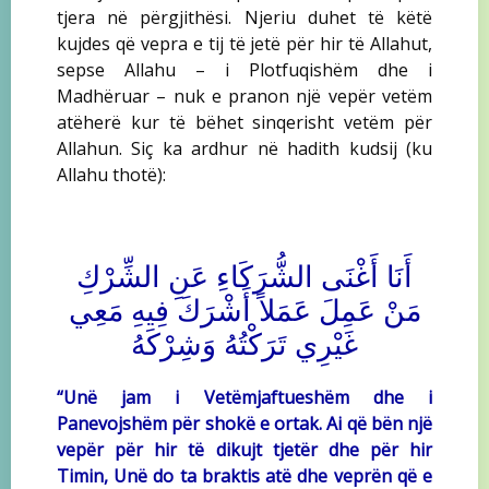
tjera në përgjithësi. Njeriu duhet të këtë
kujdes që vepra e tij të jetë për hir të Allahut,
sepse Allahu – i Plotfuqishëm dhe i
Madhëruar – nuk e pranon një vepër vetëm
atëherë kur të bëhet sinqerisht vetëm për
Allahun. Siç ka ardhur në hadith kudsij (ku
Allahu thotë):
أَنَا أَغْنَى الشُّرَكَاءِ عَنِ الشِّرْكِ
مَنْ عَمِلَ عَمَلاً أَشْرَكَ فِيهِ مَعِي
غَيْرِي تَرَكْتُهُ وَشِرْكَهُ
“Unë jam i Vetëmjaftueshëm dhe i
Panevojshëm për shokë e ortak. Ai që bën një
vepër për hir të dikujt tjetër dhe për hir
Timin, Unë do ta braktis atë dhe veprën që e