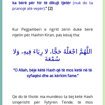
ka bërë për hir të dikujt tjetër
(nuk do ta
pranojë atë vepër)
.”
[2]
Kur Pejgamberi e ngriti zërin duke bërë
nijetin për Haxhin Kiran, pas kësaj tha:
اللَّهُمَّ اجْعَلْهُ حَجًّا، لا رِيَاءَ فِيهِ، وَلا
سُمْعَةَ‏
“O Allah, bëje këtë Haxh që të mos ketë në të
syfaqësi dhe as kërkim fame.”
Që do të thotë: ma mundëso ta bëj këtë Haxh
sinqerisht për Fytyrën Tënde; të mos