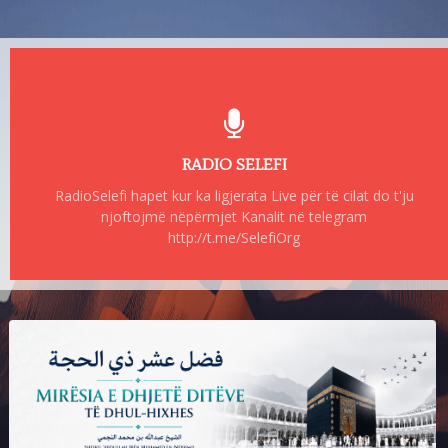
RADIO SELEFI
RadioSelefi hapet kur ka ligjerata Live për të cilat do t'ju
njoftojmë nëpërmjet Kanalit në telegram
http://t.me/SelefiOrg