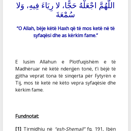
اللَّهُمَّ اجْعَلْهُ حَجًّا، لا رِيَاءَ فِيهِ، وَلا
سُمْعَةَ‏
“O Allah, bëje këtë Haxh që të mos ketë në të
syfaqësi dhe as kërkim fame.”
E lusim Allahun e Plotfuqishëm e të
Madhëruar në këtë ndenjjen tonë, t’i bëjë të
gjitha veprat tona të sinqerta për Fytyrën e
Tij, mos të ketë në këto vepra syfaqësie dhe
kërkim fame.
Fundnotat:
[1]
Tirmidhiu në
“esh-Shemail”
fq. 191, Ibën