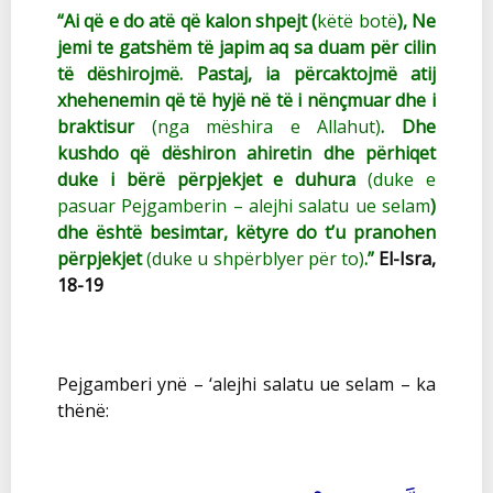
“Ai që e do atë që kalon shpejt (
këtë botë
), Ne
jemi te gatshëm të japim aq sa duam për cilin
të dëshirojmë. Pastaj, ia përcaktojmë atij
xhehenemin që të hyjë në të i nënçmuar dhe i
braktisur
(nga mëshira e Allahut)
. Dhe
kushdo që dëshiron ahiretin dhe përhiqet
duke i bërë përpjekjet e duhura
(duke e
pasuar Pejgamberin – alejhi salatu ue selam
)
dhe është besimtar, këtyre do t’u pranohen
përpjekjet
(duke u shpërblyer për to)
.”
El-Isra,
18-19
Pejgamberi ynë – ‘alejhi salatu ue selam – ka
thënë: