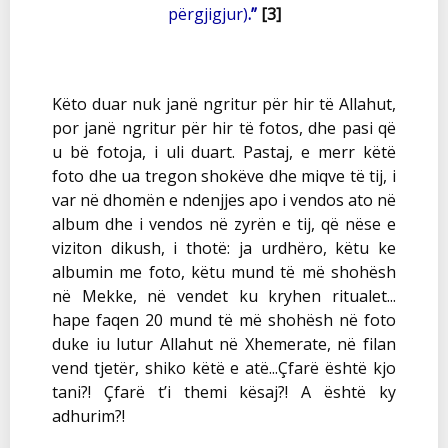
përgjigjur)
.”
[3]
Këto duar nuk janë ngritur për hir të Allahut,
por janë ngritur për hir të fotos, dhe pasi që
u bë fotoja, i uli duart. Pastaj, e merr këtë
foto dhe ua tregon shokëve dhe miqve të tij, i
var në dhomën e ndenjjes apo i vendos ato në
album dhe i vendos në zyrën e tij, që nëse e
viziton dikush, i thotë: ja urdhëro, këtu ke
albumin me foto, këtu mund të më shohësh
në Mekke, në vendet ku kryhen ritualet...
hape faqen 20 mund të më shohësh në foto
duke iu lutur Allahut në Xhemerate, në filan
vend tjetër, shiko këtë e atë...Çfarë është kjo
tani?! Çfarë t’i themi kësaj?! A është ky
adhurim?!