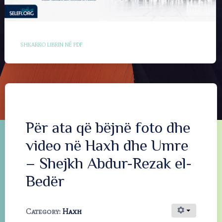
SHKARKO LIBRIN NË PDF
Për ata që bëjnë foto dhe
video në Haxh dhe Umre
– Shejkh Abdur-Rezak el-
Bedër
Category:
Haxh