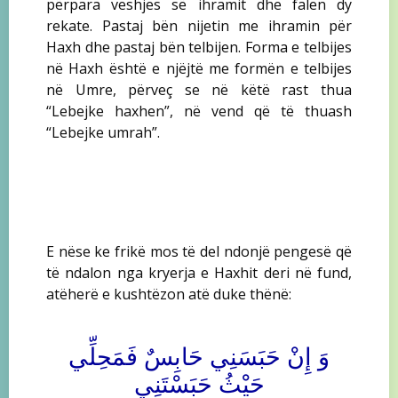
përpara veshjes së ihramit dhe falen dy
rekate. Pastaj bën nijetin me ihramin për
Haxh dhe pastaj bën telbijen. Forma e telbijes
në Haxh është e njëjtë me formën e telbijes
në Umre, përveç se në këtë rast thua
“Lebejke haxhen”, në vend që të thuash
“Lebejke umrah”.
E nëse ke frikë mos të del ndonjë pengesë që
të ndalon nga kryerja e Haxhit deri në fund,
atëherë e kushtëzon atë duke thënë:
وَ إِنْ حَبَسَنِي حَابِسٌ فَمَحِلِّي
حَيْثُ حَبَسْتَنِي