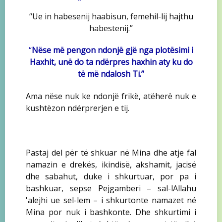
“Ue in habesenij haabisun, femehil-lij hajthu
habestenij.”
“
Nëse më pengon ndonjë gjë nga plotësimi i
Haxhit, unë do ta ndërpres haxhin aty ku do
të më ndalosh Ti.”
Ama nëse nuk ke ndonjë frikë, atëherë nuk e
kushtëzon ndërprerjen e tij.
Pastaj del për të shkuar në Mina dhe atje fal
namazin e drekës, ikindisë, akshamit, jacisë
dhe sabahut, duke i shkurtuar, por pa i
bashkuar, sepse Pejgamberi – sal-lAllahu
'alejhi ue sel-lem – i shkurtonte namazet në
Mina por nuk i bashkonte. Dhe shkurtimi i