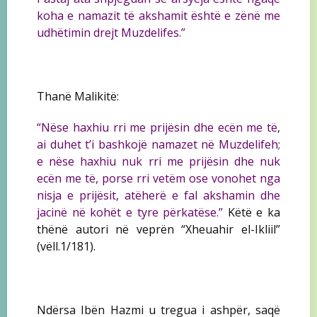
koha e namazit të akshamit është e zënë me
udhëtimin drejt Muzdelifes.”
Thanë Malikitë:
“Nëse haxhiu rri me prijësin dhe ecën me të,
ai duhet t’i bashkojë namazet në Muzdelifeh;
e nëse haxhiu nuk rri me prijësin dhe nuk
ecën me të, porse rri vetëm ose vonohet nga
nisja e prijësit, atëherë e fal akshamin dhe
jacinë në kohët e tyre përkatëse.”
Këtë e ka
thënë autori në veprën “Xheuahir el-Ikliil”
(vëll.1/181).
Ndërsa Ibën Hazmi u tregua i ashpër, saqë