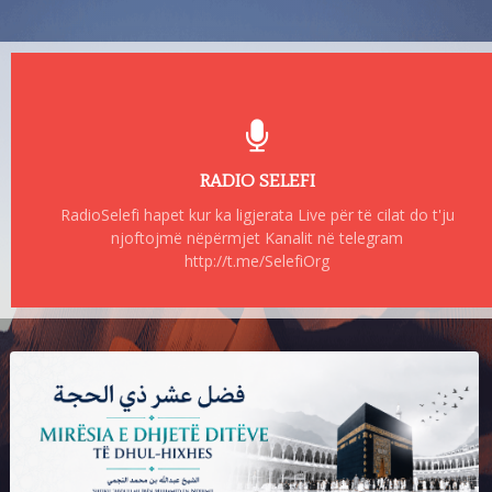
RADIO SELEFI
RadioSelefi hapet kur ka ligjerata Live për të cilat do t'ju
njoftojmë nëpërmjet Kanalit në telegram
http://t.me/SelefiOrg