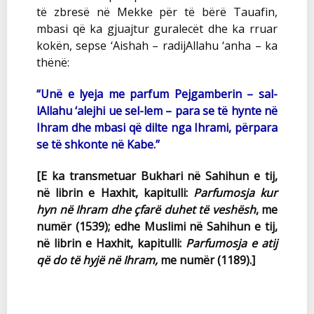
të zbresë në Mekke për të bërë Tauafin,
mbasi që ka gjuajtur guralecët dhe ka rruar
kokën, sepse ‘Aishah – radijAllahu ‘anha – ka
thënë:
“Unë e lyeja me parfum Pejgamberin – sal-
lAllahu ‘alejhi ue sel-lem – para se të hynte në
Ihram dhe mbasi që dilte nga Ihrami, përpara
se të shkonte në Kabe.”
[E ka transmetuar Bukhari në Sahihun e tij,
në librin e Haxhit, kapitulli:
Parfumosja kur
hyn në Ihram dhe çfarë duhet të veshësh
, me
numër (1539); edhe Muslimi në Sahihun e tij,
në librin e Haxhit, kapitulli:
Parfumosja e atij
që do të hyjë në Ihram,
me numër (1189).]