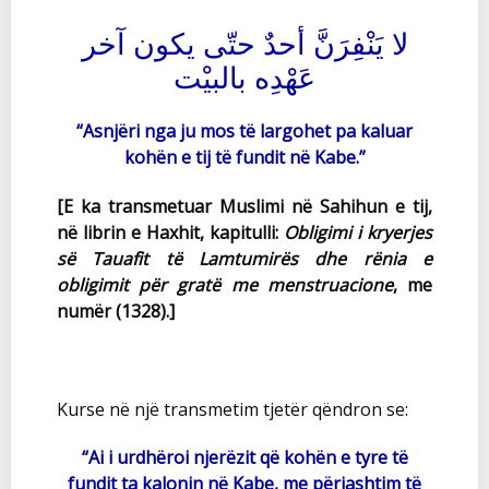
لا يَنْفِرَنَّ أحدٌ حتّى يكون آخر
عَهْدِه بالبيْت
“Asnjëri nga ju mos të largohet pa kaluar
kohën e tij të fundit në Kabe.”
[E ka transmetuar Muslimi në Sahihun e tij,
në librin e Haxhit, kapitulli:
Obligimi i kryerjes
së Tauafit të Lamtumirës dhe rënia e
obligimit për gratë me menstruacione
, me
numër (1328).]
Kurse në një transmetim tjetër qëndron se:
“Ai i urdhëroi njerëzit që kohën e tyre të
fundit ta kalonin në Kabe, me përjashtim të