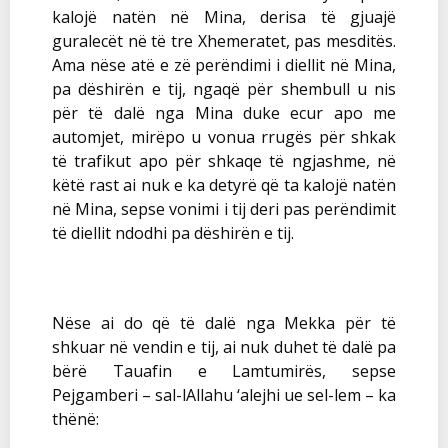
kalojë natën në Mina, derisa të gjuajë
guralecët në të tre Xhemeratet, pas mesditës.
Ama nëse atë e zë perëndimi i diellit në Mina,
pa dëshirën e tij, ngaqë për shembull u nis
për të dalë nga Mina duke ecur apo me
automjet, mirëpo u vonua rrugës për shkak
të trafikut apo për shkaqe të ngjashme, në
këtë rast ai nuk e ka detyrë që ta kalojë natën
në Mina, sepse vonimi i tij deri pas perëndimit
të diellit ndodhi pa dëshirën e tij.
Nëse ai do që të dalë nga Mekka për të
shkuar në vendin e tij, ai nuk duhet të dalë pa
bërë Tauafin e Lamtumirës, sepse
Pejgamberi – sal-lAllahu ‘alejhi ue sel-lem – ka
thënë: