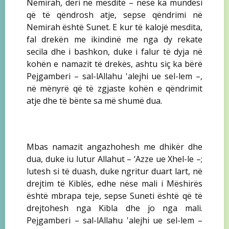
Nemirah, deri në mesditë – nëse ka mundësi
që të qëndrosh atje, sepse qëndrimi në
Nemirah është Sunet. E kur të kalojë mesdita,
fal drekën me ikindinë me nga dy rekate
secila dhe i bashkon, duke i falur të dyja në
kohën e namazit të drekës, ashtu siç ka bërë
Pejgamberi – sal-lAllahu 'alejhi ue sel-lem –,
në mënyrë që të zgjaste kohën e qëndrimit
atje dhe të bënte sa më shumë dua.
Mbas namazit angazhohesh me dhikër dhe
dua, duke iu lutur Allahut – ‘Azze ue Xhel-le –;
lutesh si të duash, duke ngritur duart lart, në
drejtim të Kiblës, edhe nëse mali i Mëshirës
është mbrapa teje, sepse Suneti është që të
drejtohesh nga Kibla dhe jo nga mali.
Pejgamberi – sal-lAllahu 'alejhi ue sel-lem –