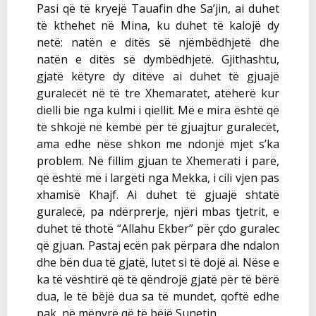
Pasi që të kryejë Tauafin dhe Sa’jin, ai duhet
të kthehet në Mina, ku duhet të kalojë dy
netë: natën e ditës së njëmbëdhjetë dhe
natën e ditës së dymbëdhjetë. Gjithashtu,
gjatë këtyre dy ditëve ai duhet të gjuajë
guralecët në të tre Xhemaratet, atëherë kur
dielli bie nga kulmi i qiellit. Më e mira është që
të shkojë në këmbë për të gjuajtur guralecët,
ama edhe nëse shkon me ndonjë mjet s’ka
problem. Në fillim gjuan te Xhemerati i parë,
që është më i largëti nga Mekka, i cili vjen pas
xhamisë Khajf. Ai duhet të gjuajë shtatë
guralecë, pa ndërprerje, njëri mbas tjetrit, e
duhet të thotë “Allahu Ekber” për çdo guralec
që gjuan. Pastaj ecën pak përpara dhe ndalon
dhe bën dua të gjatë, lutet si të dojë ai. Nëse e
ka të vështirë që të qëndrojë gjatë për të bërë
dua, le të bëjë dua sa të mundet, qoftë edhe
pak, në mënyrë që të bëjë Sunetin.