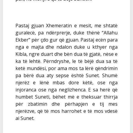
Pastaj gjuan Xhemeratin e mesit, me shtatë
guralecë, pa ndërprerje, duke thënë “Allahu
Ekber” për çdo gur që gjuan. Pastaj ecën para
nga e majta dhe ndalon duke u kthyer nga
Kibla, ngre duart dhe bën dua të gjatë, nëse e
ka të lehtë. Përndryshe, le të bëjë dua sa të
ketë mundësi, por ama mos ta lërë qëndrimin
pa bërë dua aty sepse është Sunet. Shumë
njerëz e lënë mbas dore këtë, ose nga
injoranca ose nga neglizhenca. E sa herë që
humbet Suneti, bëhet më e theksuar thirrja
për zbatimin dhe përhapjen e tij mes
njerëzve, që të mos harrohet e të mos vdesë
ai Sunet.