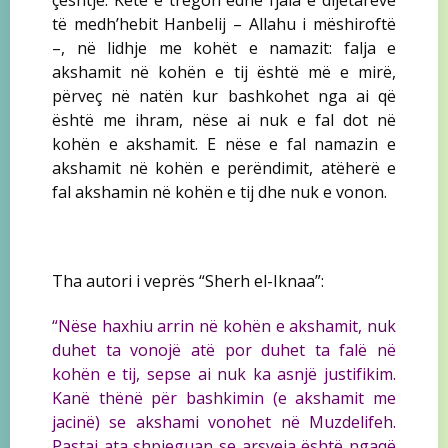
të medh’hebit Hanbelij – Allahu i mëshiroftë
–, në lidhje me kohët e namazit: falja e
akshamit në kohën e tij është më e mirë,
përveç në natën kur bashkohet nga ai që
është me ihram, nëse ai nuk e fal dot në
kohën e akshamit. E nëse e fal namazin e
akshamit në kohën e perëndimit, atëherë e
fal akshamin në kohën e tij dhe nuk e vonon.
Tha autori i veprës “Sherh el-Iknaa”:
“Nëse haxhiu arrin në kohën e akshamit, nuk
duhet ta vonojë atë por duhet ta falë në
kohën e tij, sepse ai nuk ka asnjë justifikim.
Kanë thënë për bashkimin (e akshamit me
jacinë) se akshami vonohet në Muzdelifeh.
Pastaj ata shpjeguan se arsyeja është ngaqë