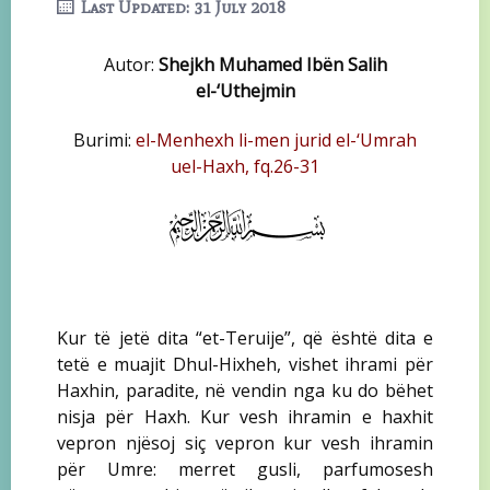
Last Updated: 31 July 2018
Autor:
Shejkh Muhamed Ibën Salih
el-‘Uthejmin
Burimi:
el-Menhexh li-men jurid el-‘Umrah
uel-Haxh, fq.26-31
Kur të jetë dita “et-Teruije”, që është dita e
tetë e muajit Dhul-Hixheh, vishet ihrami për
Haxhin, paradite, në vendin nga ku do bëhet
nisja për Haxh. Kur vesh ihramin e haxhit
vepron njësoj siç vepron kur vesh ihramin
për Umre: merret gusli, parfumosesh