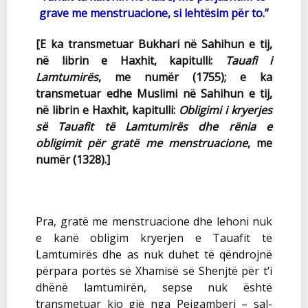
grave me menstruacione, si lehtësim për to.”
[E ka transmetuar Bukhari në Sahihun e tij,
në librin e Haxhit, kapitulli:
Tauafi i
Lamtumirës
, me numër (1755); e ka
transmetuar edhe Muslimi në Sahihun e tij,
në librin e Haxhit, kapitulli:
Obligimi i kryerjes
së Tauafit të Lamtumirës dhe rënia e
obligimit për gratë me menstruacione
, me
numër (1328).]
Pra, gratë me menstruacione dhe lehoni nuk
e kanë obligim kryerjen e Tauafit të
Lamtumirës dhe as nuk duhet të qëndrojnë
përpara portës së Xhamisë së Shenjtë për t’i
dhënë lamtumirën, sepse nuk është
transmetuar kjo gjë nga Pejgamberi – sal-