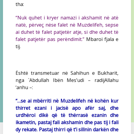
tha:
“Nuk quhet i kryer namazi i akshamit në atë
natë, përveç nëse falet në Muzdelifeh, sepse
ai duhet të falet patjetër atje, si dhe duhet të
falet patjetër pas perëndimit.”
Mbaroi fjala e
tij.
Është transmetuar në Sahihun e Bukharit,
nga `Abdullah Ibën Mes’udi – radijAllahu
‘anhu –:
“…se ai mbërriti në Muzdelifeh në kohën kur
thirret ezani i jacisë apo afër saj, dhe
urdhëroi dikë që të thërrasë ezanin dhe
ikametin, pastaj fali akshamin dhe pas tij i fali
dy rekate. Pastaj thirri që t’i sillnin darkën dhe