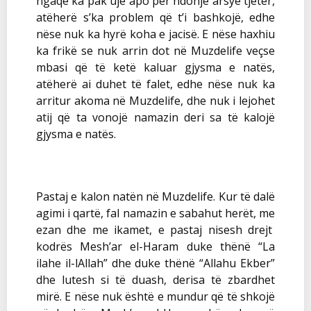
ngaqë ka pak ujë apo për ndonjë arsye tjetër,
atëherë s’ka problem që t’i bashkojë, edhe
nëse nuk ka hyrë koha e jacisë. E nëse haxhiu
ka frikë se nuk arrin dot në Muzdelife veçse
mbasi që të ketë kaluar gjysma e natës,
atëherë ai duhet të falet, edhe nëse nuk ka
arritur akoma në Muzdelife, dhe nuk i lejohet
atij që ta vonojë namazin deri sa të kalojë
gjysma e natës.
Pastaj e kalon natën në Muzdelife. Kur të dalë
agimi i qartë, fal namazin e sabahut herët, me
ezan dhe me ikamet, e pastaj nisesh drejt
kodrës Mesh’ar el-Haram duke thënë “La
ilahe il-lAllah” dhe duke thënë “Allahu Ekber”
dhe lutesh si të duash, derisa të zbardhet
mirë. E nëse nuk është e mundur që të shkojë