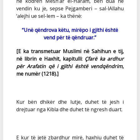
në kodrën Mesh’ar el-Haram, bën dua në
vendin ku je, sepse Pejgamberi – sal-lAllahu
‘alejhi ue sel-lem – ka thënë:
“Unë qëndrova këtu, mirëpo i gjithi është
vend për të qëndruar.”
[E ka transmetuar Muslimi në Sahihun e tij,
në librin e Haxhit, kapitulli:
Çfarë ka ardhur
për Arafatin që i gjithi është vendqëndrim
,
me numër (1218).]
Kur bën dhikër dhe lutje, duhet të jesh i
drejtuar nga Kibla dhe duhet të ngresh duart.
E kur të jetë zbardhur mirë, haxhiu duhet të