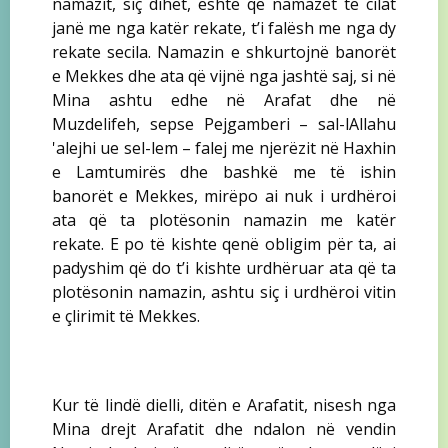
namazit, siç dihet, është që namazet të cilat
janë me nga katër rekate, t’i falësh me nga dy
rekate secila. Namazin e shkurtojnë banorët
e Mekkes dhe ata që vijnë nga jashtë saj, si në
Mina ashtu edhe në Arafat dhe në
Muzdelifeh, sepse Pejgamberi – sal-lAllahu
'alejhi ue sel-lem – falej me njerëzit në Haxhin
e Lamtumirës dhe bashkë me të ishin
banorët e Mekkes, mirëpo ai nuk i urdhëroi
ata që ta plotësonin namazin me katër
rekate. E po të kishte qenë obligim për ta, ai
padyshim që do t’i kishte urdhëruar ata që ta
plotësonin namazin, ashtu siç i urdhëroi vitin
e çlirimit të Mekkes.
Kur të lindë dielli, ditën e Arafatit, nisesh nga
Mina drejt Arafatit dhe ndalon në vendin