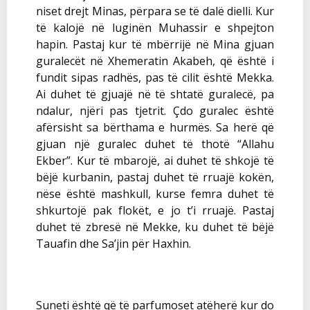
niset drejt Minas, përpara se të dalë dielli. Kur
të kalojë në luginën Muhassir e shpejton
hapin. Pastaj kur të mbërrijë në Mina gjuan
guralecët në Xhemeratin Akabeh, që është i
fundit sipas radhës, pas të cilit është Mekka.
Ai duhet të gjuajë në të shtatë guralecë, pa
ndalur, njëri pas tjetrit. Çdo guralec është
afërsisht sa bërthama e hurmës. Sa herë që
gjuan një guralec duhet të thotë “Allahu
Ekber”. Kur të mbarojë, ai duhet të shkojë të
bëjë kurbanin, pastaj duhet të rruajë kokën,
nëse është mashkull, kurse femra duhet të
shkurtojë pak flokët, e jo t’i rruajë. Pastaj
duhet të zbresë në Mekke, ku duhet të bëjë
Tauafin dhe Sa’jin për Haxhin.
Suneti është që të parfumoset atëherë kur do