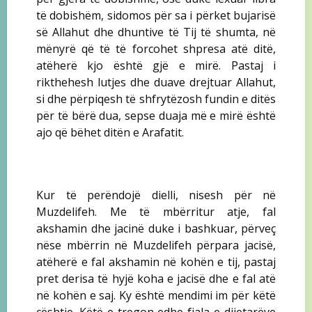
të dobishëm, sidomos për sa i përket bujarisë
së Allahut dhe dhuntive të Tij të shumta, në
mënyrë që të të forcohet shpresa atë ditë,
atëherë kjo është gjë e mirë. Pastaj i
rikthehesh lutjes dhe duave drejtuar Allahut,
si dhe përpiqesh të shfrytëzosh fundin e ditës
për të bërë dua, sepse duaja më e mirë është
ajo që bëhet ditën e Arafatit.
Kur të perëndojë dielli, nisesh për në
Muzdelifeh. Me të mbërritur atje, fal
akshamin dhe jacinë duke i bashkuar, përveç
nëse mbërrin në Muzdelifeh përpara jacisë,
atëherë e fal akshamin në kohën e tij, pastaj
pret derisa të hyjë koha e jacisë dhe e fal atë
në kohën e saj. Ky është mendimi im për këtë
çështje. Këtë e tregon edhe fjala e dijetarëve