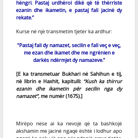
hëngri. Pastaj urdhëroi dikë që të thërriste
ezanin dhe ikametin, e pastaj fali jacinë dy
rekate.”
Kurse në një transmetim tjetër ka ardhur:
“Pastaj fali dy namazet, secilin e fali veç e veç,
me ezan dhe ikamet dhe me ngrënien e
darkës ndërmjet dy namazeve.”
[E ka transmetuar Bukhari në Sahihun e tij,
në librin e Haxhit, kapitulli:
“Kush ka thirrur
ezanin dhe ikametin për secilin nga dy
namazet”,
me numër (1675).]
Mirëpo nëse ai ka nevojë që ta bashkojë
akshamin me jacinë ngaqë është i lodhur apo