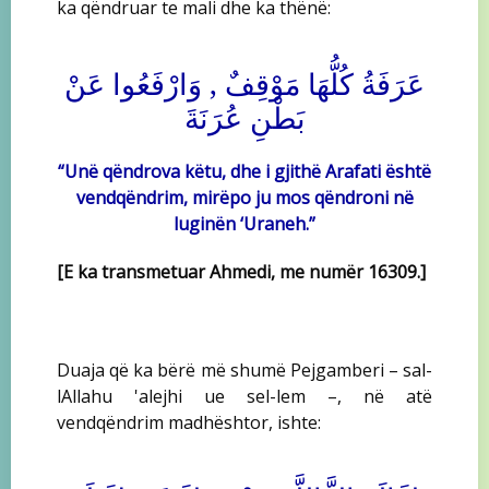
ka qëndruar te mali dhe ka thënë:
عَرَفَةُ كُلُّهَا مَوْقِفٌ , وَارْفَعُوا عَنْ
بَطْنِ عُرَنَةَ
“Unë qëndrova këtu, dhe i gjithë Arafati është
vendqëndrim, mirëpo ju mos qëndroni në
luginën ‘Uraneh.”
[E ka transmetuar Ahmedi, me numër 16309.]
Duaja që ka bërë më shumë Pejgamberi – sal-
lAllahu 'alejhi ue sel-lem –, në atë
vendqëndrim madhështor, ishte: