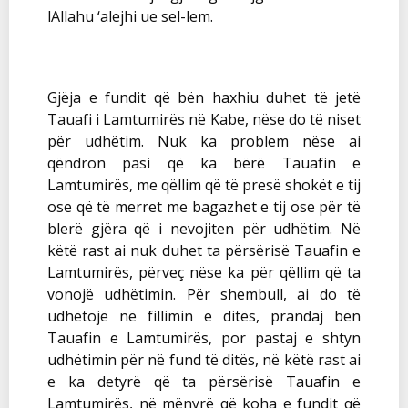
lAllahu ‘alejhi ue sel-lem.
Gjëja e fundit që bën haxhiu duhet të jetë
Tauafi i Lamtumirës në Kabe, nëse do të niset
për udhëtim. Nuk ka problem nëse ai
qëndron pasi që ka bërë Tauafin e
Lamtumirës, me qëllim që të presë shokët e tij
ose që të merret me bagazhet e tij ose për të
blerë gjëra që i nevojiten për udhëtim. Në
këtë rast ai nuk duhet ta përsërisë Tauafin e
Lamtumirës, përveç nëse ka për qëllim që ta
vonojë udhëtimin. Për shembull, ai do të
udhëtojë në fillimin e ditës, prandaj bën
Tauafin e Lamtumirës, por pastaj e shtyn
udhëtimin për në fund të ditës, në këtë rast ai
e ka detyrë që ta përsërisë Tauafin e
Lamtumirës, në mënyrë që koha e fundit që