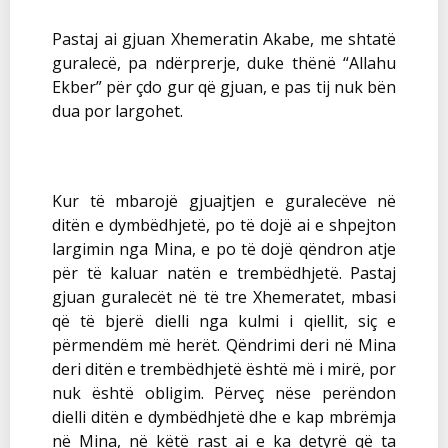
Pastaj ai gjuan Xhemeratin Akabe, me shtatë
guralecë, pa ndërprerje, duke thënë “Allahu
Ekber” për çdo gur që gjuan, e pas tij nuk bën
dua por largohet.
Kur të mbarojë gjuajtjen e guralecëve në
ditën e dymbëdhjetë, po të dojë ai e shpejton
largimin nga Mina, e po të dojë qëndron atje
për të kaluar natën e trembëdhjetë. Pastaj
gjuan guralecët në të tre Xhemeratet, mbasi
që të bjerë dielli nga kulmi i qiellit, siç e
përmendëm më herët. Qëndrimi deri në Mina
deri ditën e trembëdhjetë është më i mirë, por
nuk është obligim. Përveç nëse perëndon
dielli ditën e dymbëdhjetë dhe e kap mbrëmja
në Mina, në këtë rast ai e ka detyrë që ta