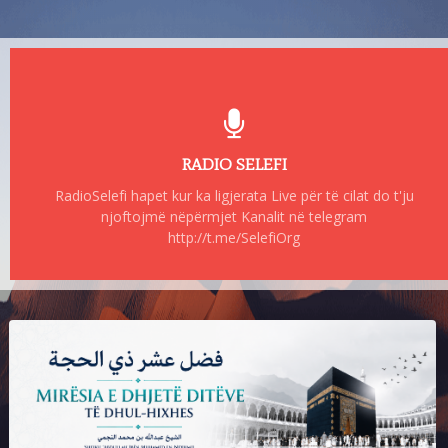
RADIO SELEFI
RadioSelefi hapet kur ka ligjerata Live për të cilat do t'ju
njoftojmë nëpërmjet Kanalit në telegram
http://t.me/SelefiOrg