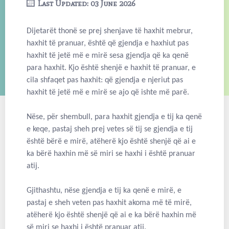
Last Updated: 03 June 2026
Dijetarët thonë se prej shenjave të haxhit mebrur,
haxhit të pranuar, është që gjendja e haxhiut pas
haxhit të jetë më e mirë sesa gjendja që ka qenë
para haxhit. Kjo është shenjë e haxhit të pranuar, e
cila shfaqet pas haxhit: që gjendja e njeriut pas
haxhit të jetë më e mirë se ajo që ishte më parë.
Nëse, për shembull, para haxhit gjendja e tij ka qenë
e keqe, pastaj sheh prej vetes së tij se gjendja e tij
është bërë e mirë, atëherë kjo është shenjë që ai e
ka bërë haxhin më së miri se haxhi i është pranuar
atij.
Gjithashtu, nëse gjendja e tij ka qenë e mirë, e
pastaj e sheh veten pas haxhit akoma më të mirë,
atëherë kjo është shenjë që ai e ka bërë haxhin më
së miri se haxhi i është pranuar atij.