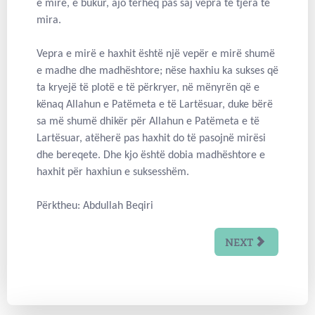
e mirë, e bukur, ajo tërheq pas saj vepra të tjera të
mira.
Vepra e mirë e haxhit është një vepër e mirë shumë
e madhe dhe madhështore; nëse haxhiu ka sukses që
ta kryejë të plotë e të përkryer, në mënyrën që e
kënaq Allahun e Patëmeta e të Lartësuar, duke bërë
sa më shumë dhikër për Allahun e Patëmeta e të
Lartësuar, atëherë pas haxhit do të pasojnë mirësi
dhe bereqete. Dhe kjo është dobia madhështore e
haxhit për haxhiun e suksesshëm.
Përktheu: Abdullah Beqiri
NEXT