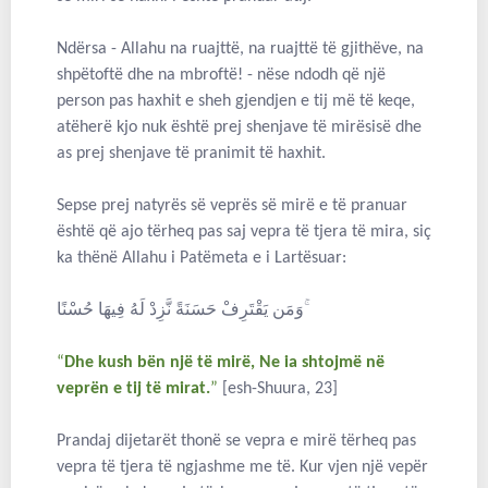
Ndërsa - Allahu na ruajttë, na ruajttë të gjithëve, na
shpëtoftë dhe na mbroftë! - nëse ndodh që një
person pas haxhit e sheh gjendjen e tij më të keqe,
atëherë kjo nuk është prej shenjave të mirësisë dhe
as prej shenjave të pranimit të haxhit.
Sepse prej natyrës së veprës së mirë e të pranuar
është që ajo tërheq pas saj vepra të tjera të mira, siç
ka thënë Allahu i Patëmeta e i Lartësuar:
وَمَن يَقْتَرِفْ حَسَنَةً نَّزِدْ لَهُ فِيهَا حُسْنًا ۚ
“
Dhe kush bën një të mirë, Ne ia shtojmë në
veprën e tij të mirat.
”
[esh-Shuura, 23]
Prandaj dijetarët thonë se vepra e mirë tërheq pas
vepra të tjera të ngjashme me të. Kur vjen një vepër