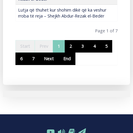
Lutja që thuhet kur shohim dikë që ka veshur
rroba të reja – Shejkh Abdur-Rezak el-Bedër
Page 1 of 7
Start
Prev
1
2
3
4
5
6
7
Next
End