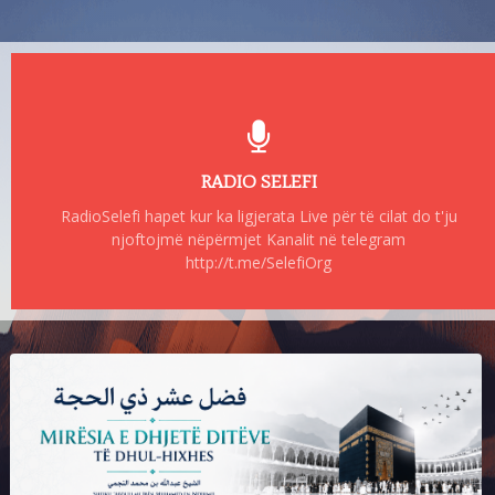
RADIO SELEFI
RadioSelefi hapet kur ka ligjerata Live për të cilat do t'ju
njoftojmë nëpërmjet Kanalit në telegram
http://t.me/SelefiOrg