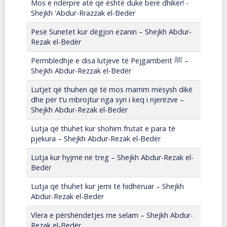
Mos e ndërpre atë që është duke bërë dhikër! -
Shejkh 'Abdur-Rrazzak el-Bedër
Pesë Sunetet kur dëgjon ezanin – Shejkh Abdur-
Rezak el-Bedër
Përmbledhje e disa lutjeve të Pejgamberit ﷺ –
Shejkh Abdur-Rezzak el-Bedër
Lutjet që thuhen që të mos marrim mësysh dikë
dhe për t’u mbrojtur nga syri i keq i njerëzve –
Shejkh Abdur-Rezak el-Bedër
Lutja që thuhet kur shohim frutat e para të
pjekura – Shejkh Abdur-Rezak el-Bedër
Lutja kur hyjmë në treg – Shejkh Abdur-Rezak el-
Bedër
Lutja që thuhet kur jemi të hidhëruar – Shejkh
Abdur-Rezak el-Bedër
Vlera e përshëndetjes me selam – Shejkh Abdur-
Rezak el-Bedër