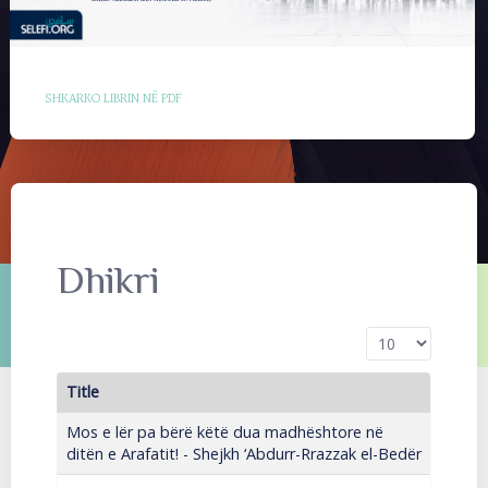
SHKARKO LIBRIN NË PDF
Dhikri
Display #
Title
Mos e lër pa bërë këtë dua madhështore në
ditën e Arafatit! - Shejkh ‘Abdurr-Rrazzak el-Bedër