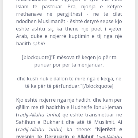
Islam të pastruar. Pra, njohja e këtyre
rrethanave në përgjithësi - në të cilat
ndodhen Muslimanët - është detyrë sepse kjo
është ashtu siç ka thënë një poet i vjetër
Arab, duke e nxjerrë kuptimin e tij nga një
hadith
sahih
:
[blockquote]“E mësova të keqen jo për ta
punuar por për ta mënjanuar,
dhe kush nuk e dallon të mirë nga e keqja, në
të ka për të përfunduar.”[/blockquote]
Kjo është nxjerrë nga një hadith, dhe kam për
qëllim me të hadithin e Hudhejfe Ibnul-Jeman
(
radij-Allahu ‘anhu
) që është transmetuar në
Sahihun e Bukharit dhe atë të Muslimit. Ai
(
radij-Allahu ‘anhu
) ka thënë: “
Njerëzit e
pyesnin të Dërguarin e Allahut
(
sal-lAllahu