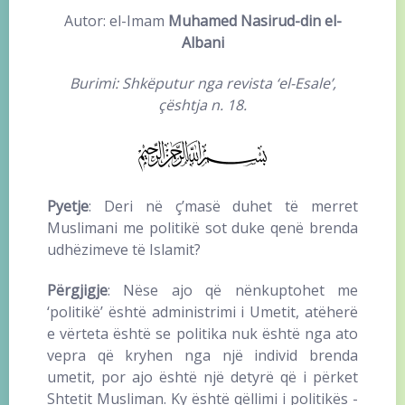
Autor: el-Imam
Muhamed Nasirud-din el-
Albani
Burimi: Shkëputur nga revista ‘el-Esale’,
çështja n. 18.
Pyetje
: Deri në ç’masë duhet të merret
Muslimani me politikë sot duke qenë brenda
udhëzimeve të Islamit?
Përgjigje
: Nëse ajo që nënkuptohet me
‘politikë’ është administrimi i Umetit, atëherë
e vërteta është se politika nuk është nga ato
vepra që kryhen nga një individ brenda
umetit, por ajo është një detyrë që i përket
Shtetit Musliman. Ky është qëllimi i politikës -