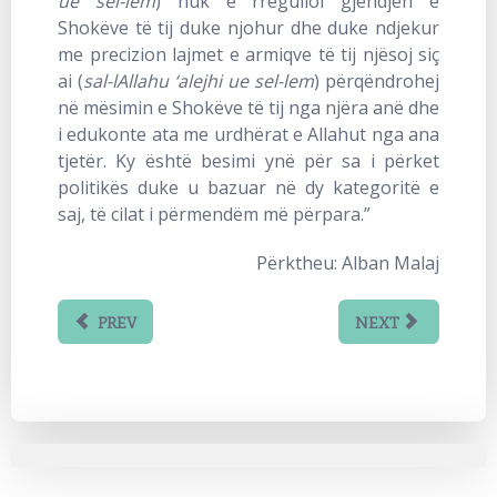
ue sel-lem
) nuk e rregulloi gjendjen e
Shokëve të tij duke njohur dhe duke ndjekur
me precizion lajmet e armiqve të tij njësoj siç
ai (
sal-lAllahu ‘alejhi ue sel-lem
) përqëndrohej
në mësimin e Shokëve të tij nga njëra anë dhe
i edukonte ata me urdhërat e Allahut nga ana
tjetër. Ky është besimi ynë për sa i përket
politikës duke u bazuar në dy kategoritë e
saj, të cilat i përmendëm më përpara.”
Përktheu: Alban Malaj
PREV
NEXT