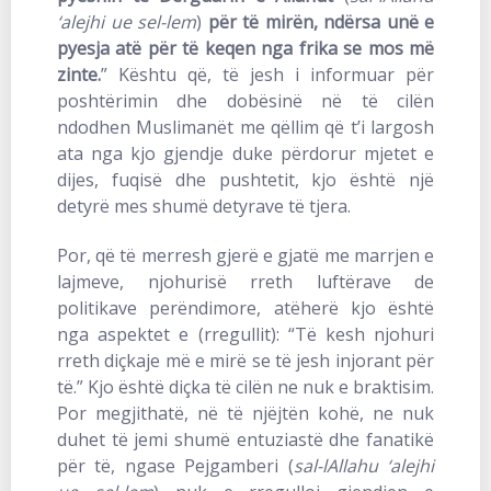
‘alejhi ue sel-lem
)
për të mirën, ndërsa unë e
pyesja atë për të keqen nga frika se mos më
zinte.
” Kështu që, të jesh i informuar për
poshtërimin dhe dobësinë në të cilën
ndodhen Muslimanët me qëllim që t’i largosh
ata nga kjo gjendje duke përdorur mjetet e
dijes, fuqisë dhe pushtetit, kjo është një
detyrë mes shumë detyrave të tjera.
Por, që të merresh gjerë e gjatë me marrjen e
lajmeve, njohurisë rreth luftërave de
politikave perëndimore, atëherë kjo është
nga aspektet e (rregullit): “Të kesh njohuri
rreth diçkaje më e mirë se të jesh injorant për
të.” Kjo është diçka të cilën ne nuk e braktisim.
Por megjithatë, në të njëjtën kohë, ne nuk
duhet të jemi shumë entuziastë dhe fanatikë
për të, ngase Pejgamberi (
sal-lAllahu ‘alejhi