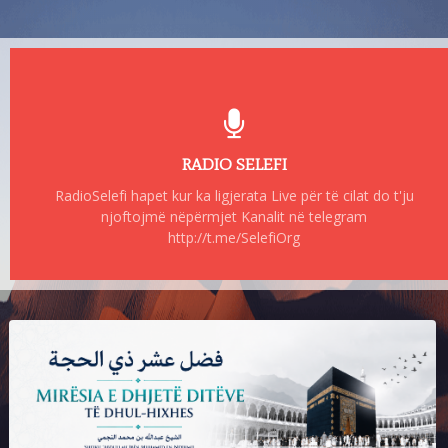
RADIO SELEFI
RadioSelefi hapet kur ka ligjerata Live për të cilat do t'ju
njoftojmë nëpërmjet Kanalit në telegram
http://t.me/SelefiOrg