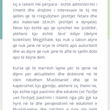
siç e cekëm më përpara - është administrimi i
Umetit dhe drejtimi i interesave të tij me
qëllim që të rregullohen çështjet fetare dhe
ato materiale (d.m.th. çështjet e dynjasë).
Nëse kjo është ajo që synohet me ‘politikë’,
atëherë kjo është
fard kifaje
(detyrë
kolektive). Megjithatë, kjo nuk u takon atyre
që nuk janë në krye të shtetit apo autoritetit
dhe as atyre që nuk janë të aftë të sjellin dobi
apo të bëjnë dëm.
Kurse që të marrësh lajme për të qenë në
dijeni për aktualitetin dhe dobësinë në të
cilën ndodhen Muslimanët dhe që të
kapërcehet kjo gjendje, atëherë siç themi ne,
kjo është nga pastrimi dhe edukimi (
et-Tesfije
uet-Terbije
); pastrimi i Islamit nga çdo gjë ka
hyrë në të dhe përqëndrimi në edukimin e
Muslimanëve dhe ngritjen e tyre me këtë