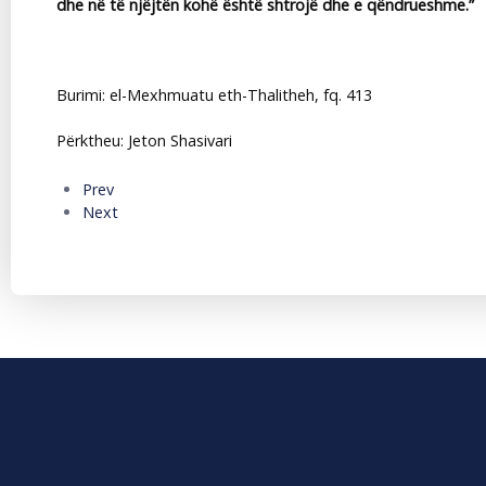
dhe në të njëjtën kohë është shtrojë dhe e qëndrueshme.”
Burimi: el-Mexhmuatu eth-Thalitheh, fq. 413
Përktheu: Jeton Shasivari
Prev
Next