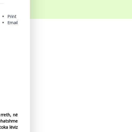
Print
Email
rreth, në
rehatshme
toka lëviz