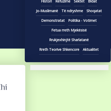
Histori
Refuzime
Sektet
Bidat
Jo-Muslimanë
Të ndryshme
Shoqatat
Demonstratat
Politika - Votimet
Fetua rreth Mjekësisë
Rrukjexhinjtë Sharlatanë
Rreth Teorive Shkencore
Aktualitet
hi