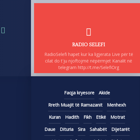
RADIO SELEFI
RadioSelefi hapet kur ka ligjerata Live për të
cilat do t'ju njoftojmë nëpërmjet Kanalit në
telegram http://t.me/SelefiOrg
Faqja kryesore
Akide
Rreth Muajit të Ramazanit
Menhexh
Kuran
Hadith
Fikh
Etikë
Motrat
Daue
Dituria
Sira
Sahabët
Dijetarët