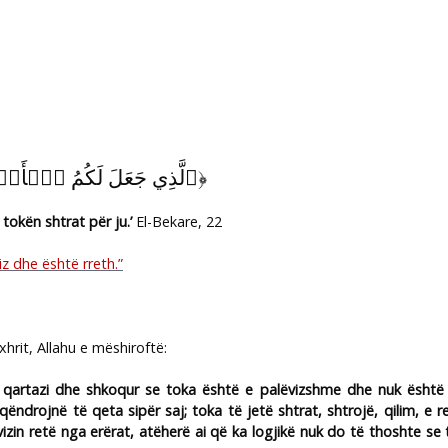
ٱلَّذِي جَعَلَ لَكُمُ ٱلۡأَر
﴿
rë tokën shtrat për ju.’
El-Bekare, 22
z dhe është rreth.”
hrit, Allahu e mëshiroftë:
ë qartazi dhe shkoqur se toka është e palëvizshme dhe nuk është 
ëndrojnë të qeta sipër saj; toka të jetë shtrat, shtrojë, qilim, e 
izin retë nga erërat, atëherë ai që ka logjikë nuk do të thoshte se 