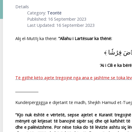
Details
Category:
Teoritë
Published: 16 September 2023
Last Updated: 16 September 2023
Alij el-Muti’ij ka thënë:
“Allahu i Lartësuar ka thënë:
﴾
ۡضَ فِرَٰشٗا
‘Ai i Cili e ka bë
Të gjithë këto ajete tregojnë nga ana e jashtme se toka lëvi
_____________
Kundërpërgjigjja e dijetarit të madh, Shejkh Hamud et-Tuejx
“Kjo nuk është e vërtetë, sepse ajetet e Kuranit tregojn
mënyrë që krijesat të banojnë sipër saj dhe që kafshët të q
dhe e palëvizshme. Por nëse toka do të lëvizte ashtu siç lëv