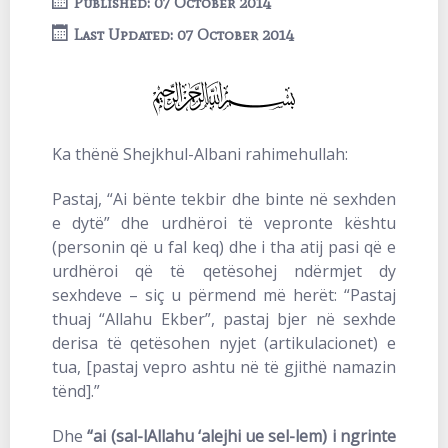
Published: 07 October 2014
Last Updated: 07 October 2014
Ka thënë Shejkhul-Albani rahimehullah:
Pastaj, “Ai bënte tekbir dhe binte në sexhden
e dytë” dhe urdhëroi të vepronte kështu
(personin që u fal keq) dhe i tha atij pasi që e
urdhëroi që të qetësohej ndërmjet dy
sexhdeve – siç u përmend më herët: “Pastaj
thuaj “Allahu Ekber”, pastaj bjer në sexhde
derisa të qetësohen nyjet (artikulacionet) e
tua, [pastaj vepro ashtu në të gjithë namazin
tënd].”
Dhe
“ai (sal-lAllahu ‘alejhi ue sel-lem) i ngrinte