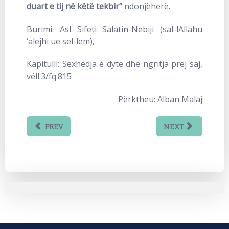
duart e tij në këtë tekbir”
ndonjëherë.
Burimi: Asl Sifeti Salatin-Nebiji (sal-lAllahu
‘alejhi ue sel-lem),
Kapitulli: Sexhedja e dytë dhe ngritja prej saj,
vëll.3/fq.815
Përktheu: Alban Malaj
PREV
NEXT