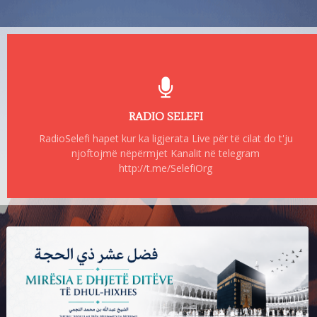
RADIO SELEFI
RadioSelefi hapet kur ka ligjerata Live për të cilat do t'ju
njoftojmë nëpërmjet Kanalit në telegram
http://t.me/SelefiOrg