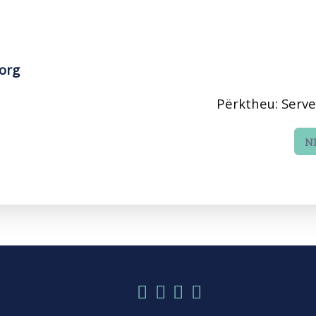
.org
Përktheu: Serv
N