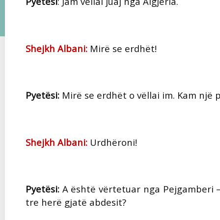
Pyetësi
: Jam vëllai juaj nga Algjeria.
Shejkh Albani:
Mirë se erdhët!
Pyetësi:
Mirë se erdhët o vëllai im. Kam një py
Shejkh Albani:
Urdhëroni!
Pyetësi:
A është vërtetuar nga Pejgamberi – s
tre herë gjatë abdesit?