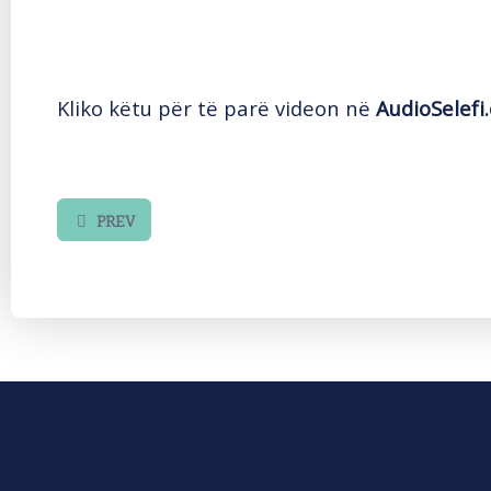
Kliko këtu për të parë videon në
AudioSelefi
PREV