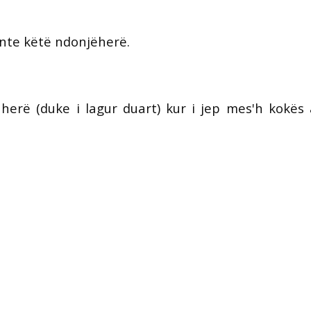
ënte këtë ndonjëherë.
herë (duke i lagur duart) kur i jep mes'h kokës