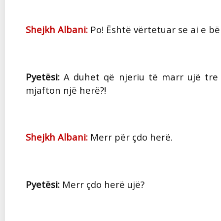
Shejkh Albani:
Po! Është vërtetuar se ai e b
Pyetësi:
A duhet që njeriu të marr ujë tre 
mjafton një herë?!
Shejkh Albani:
Merr për çdo herë.
Pyetësi:
Merr çdo herë ujë?