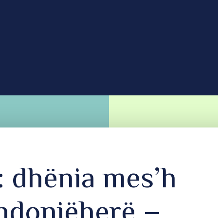
: dhënia mes’h
 ndonjëherë –