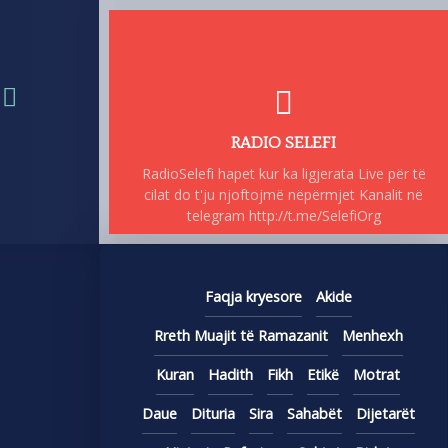
RADIO SELEFI
RadioSelefi hapet kur ka ligjerata Live për të
cilat do t'ju njoftojmë nëpërmjet Kanalit në
telegram http://t.me/SelefiOrg
Faqja kryesore
Akide
Rreth Muajit të Ramazanit
Menhexh
Kuran
Hadith
Fikh
Etikë
Motrat
Daue
Dituria
Sira
Sahabët
Dijetarët