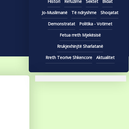
Histori
Refuzime
Sektet
Bidat
Jo-Muslimanë
Të ndryshme
Shoqatat
Demonstratat
Politika - Votimet
Fetua rreth Mjekësisë
Rrukjexhinjtë Sharlatanë
Rreth Teorive Shkencore
Aktualitet