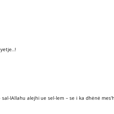
etje...!
al-lAllahu alejhi ue sel-lem – se i ka dhënë mes’