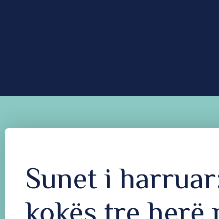
Sunet i harruar
kokës tre herë