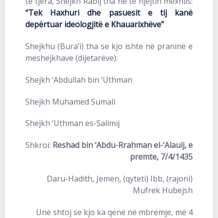
të tjera, Shejkh Rabij tha në të njëjtin mexhlis:
“Tek Haxhuri dhe pasuesit e tij kanë
depërtuar ideologjitë e Khauarixhëve”
Shejkhu (Bura’i) tha se kjo ishte në praninë e
meshejkhave (dijetarëve):
Shejkh ‘Abdullah bin ‘Uthman
Shejkh Muhamed Sumali
Shejkh ‘Uthman es-Salimij
Shkroi:
Reshad bin ‘Abdu-Rrahman el-‘Alauij, e
premte, 7/4/1435
Daru-Hadith, Jemen, (qyteti) Ibb, (rajoni)
Mufrek Hubejsh
Unë shtoj se kjo ka qenë në mbrëmje, më 4