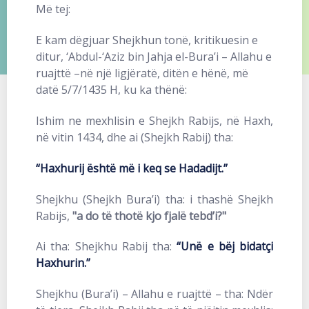
Më tej:
E kam dëgjuar Shejkhun tonë, kritikuesin e
ditur, ‘Abdul-‘Aziz bin Jahja el-Bura’i – Allahu e
ruajttë –në një ligjëratë, ditën e hënë, më
datë 5/7/1435 H, ku ka thënë:
Ishim ne mexhlisin e Shejkh Rabijs, në Haxh,
në vitin 1434, dhe ai (Shejkh Rabij) tha:
“Haxhurij është më i keq se Hadadijt.”
Shejkhu (Shejkh Bura’i) tha: i thashë Shejkh
Rabijs,
"a do të thotë kjo fjalë tebd’i?"
Ai tha: Shejkhu Rabij tha:
“Unë e bëj bidatçi
Haxhurin.”
Shejkhu (Bura’i) – Allahu e ruajttë – tha: Ndër