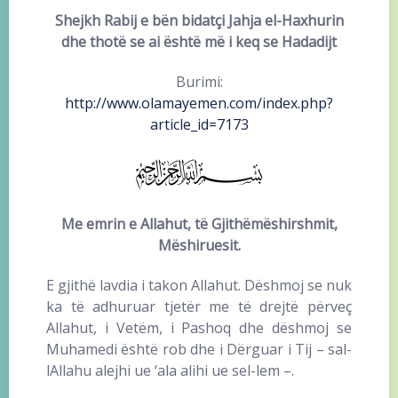
Shejkh Rabij e bën bidatçi Jahja el-Haxhurin
dhe thotë se ai është më i keq se Hadadijt
Burimi:
http://www.olamayemen.com/index.php?
article_id=7173
Me emrin e Allahut, të Gjithëmëshirshmit,
Mëshiruesit.
E gjithë lavdia i takon Allahut. Dëshmoj se nuk
ka të adhuruar tjetër me të drejtë përveç
Allahut, i Vetëm, i Pashoq dhe dëshmoj se
Muhamedi është rob dhe i Dërguar i Tij – sal-
lAllahu alejhi ue ‘ala alihi ue sel-lem –.