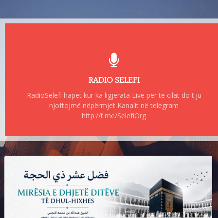
RADIO SELEFI
RadioSelefi hapet kur ka ligjerata Live për të cilat do t'ju
njoftojmë nëpërmjet Kanalit në telegram
http://t.me/SelefiOrg