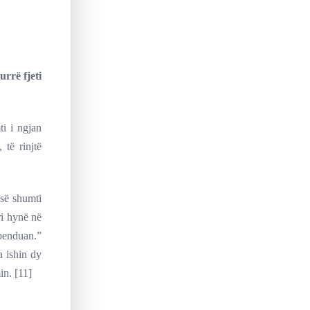
urrë fjeti
ti i ngjan
 të rinjtë
së shumti
i hynë në
 penduan.”
a ishin dy
in. [11]