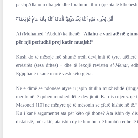
pastaj Allahu u dha jetë dhe Ibrahimi i thirri (që ata të ktheheshi
أَنَّىٰ يُحۡىِۦ هَـٰذِهِ ٱللَّهُ بَعۡدَ مَوۡتِهَا‌ۖ فَأَمَاتَهُ ٱللَّهُ مِاْئَةَ عَامٍ۬ ثُمَّ بَعَثَهُ ۥ‌ۖ
Ai (Muhamed ‘Abduh) ka thënë: “
Allahu e vuri atë në gjum
për një periudhë prej katër muajsh!
”
Kush do të mësojë më shumë rreth devijimit të tyre, atëherë a
errësirës (sesa dritës) – dhe të lexojë revistën
el-Menar
, ed
Egjiptianë i kanë marrë vesh këto gjëra.
Ne e dimë se ndonëse atyre u japin titullin muxhedidë (rin
meritojnë të quhen muxhedidët e devijimit. Ka disa njerëz q
Masoneri [10] në mënyrë që të mësonin se çfarë kishte në të.” 
Ku i kanë argumentet ata për këto që thonë? Ata ishin dy disf
disfatistë, më saktë, ata ishin dy të humbur që humbën edhe të tj