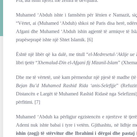
Pra, ata ishin njerëz me zemra të devijuara.
Muhamed ‘Abduh ishte i famshëm për lënien e Namazit, siç ka
“Vërtet, ai (Muhamed ‘Abduh) shkoi në Paris disa herë, ndë
Afgani dhe Muhamed ‘Abduh ishin agjentë të armiqve të Islami
prapëseprapë ishte një Shtet Islamik. [6]
Është një libër që ka dalë, me titull “
el-Medresetul-‘Aklije ue 
libri tjetër “
Xhemalud-Din el-Afgani fij Mizanil-Islam
” (Xhemal
Dhe me të vërtetë, unë kam përmendur një pjesë të madhe (të d
Bejan Bu’d Muhamed Rashid Rida ‘anis-Selefijje
” (Refuzi
Distancën e Largët të Muhamed Rashid Ridasë nga Selefizmi). Mi
përfitimi. [7]
Muhamed ‘Abduh ka përligjur egzistencën e njerëzve të tjerë 
Ademi nuk ishte babai i tyre i vetëm. Gjithashtu, në lidhje 
ishin (zogj) të stërvitur dhe Ibrahimi i dërgoi dhe pastaj 