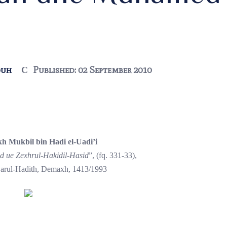
duh
Published: 02 September 2010
kh Mukbil bin Hadi el-Uadi’i
 ue Zexhrul-Hakidil-Hasid
”, (fq. 331-33),
 Darul-Hadith, Demaxh, 1413/1993