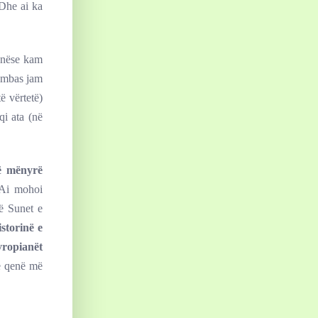
 Dhe ai ka
donëse kam
ë mbas jam
ë vërtetë)
i ata (në
në mënyrë
 Ai mohoi
ë Sunet e
storinë e
vropianët
te qenë më