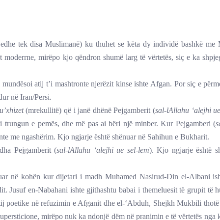
e edhe tek disa Muslimanë) ku thuhet se këta dy individë bashkë m
ët moderrne, mirëpo kjo qëndron shumë larg të vërtetës, siç e ka shpj
mundësoi atij t’i mashtronte njerëzit kinse ishte Afgan. Por siç e për
dur në Iran/Persi.
u’xhizet
(mrekullitë) që i janë dhënë Pejgamberit (
sal-lAllahu ‘alejhi u
 trungun e pemës, dhe më pas ai bëri një minber. Kur Pejgamberi (
s
 qante me ngashërim. Kjo ngjarje është shënuar në Sahihun e Bukharit.
dha Pejgamberit (
sal-lAllahu ‘alejhi ue sel-lem
). Kjo ngjarje është 
tuar në kohën kur dijetari i madh Muhamed Nasirud-Din el-Albani ish
t. Jusuf en-Nabahani ishte gjithashtu babai i themeluesit të grupit të 
ij poetike në refuzimin e Afganit dhe el-‘Abduh, Shejkh Mukbili thotë
 supersticione, mirëpo nuk ka ndonjë dëm në pranimin e të vërtetës nga