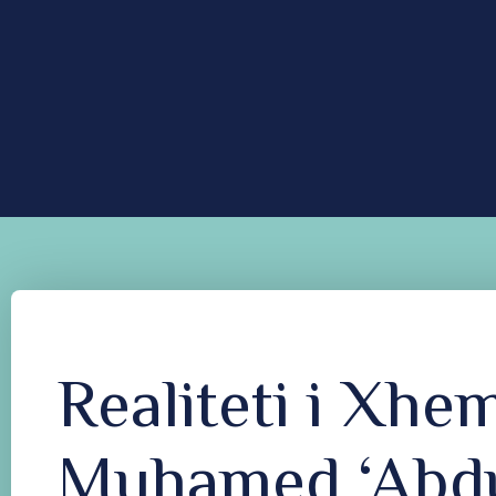
Realiteti i Xhe
Muhamed ‘Abd