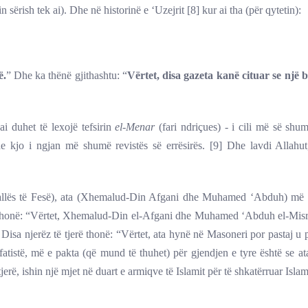
n sërish tek ai). Dhe në historinë e ‘Uzejrit [8] kur ai tha (për qytetin):
ë.
” Dhe ka thënë gjithashtu: “
Vërtet, disa gazeta kanë cituar se një b
i duhet të lexojë tefsirin
el-Menar
(fari ndriçues) - i cili më së shum
he kjo i ngjan më shumë revistës së errësirës. [9] Dhe lavdi Allahut,
gjallës të Fesë), ata (Xhemalud-Din Afgani dhe Muhamed ‘Abduh) më 
ë thonë: “Vërtet, Xhemalud-Din el-Afgani dhe Muhamed ‘Abduh el-Misr
Disa njerëz të tjerë thonë: “Vërtet, ata hynë në Masoneri por pastaj u
atistë, më e pakta (që mund të thuhet) për gjendjen e tyre është se at
erë, ishin një mjet në duart e armiqve të Islamit për të shkatërruar Islam