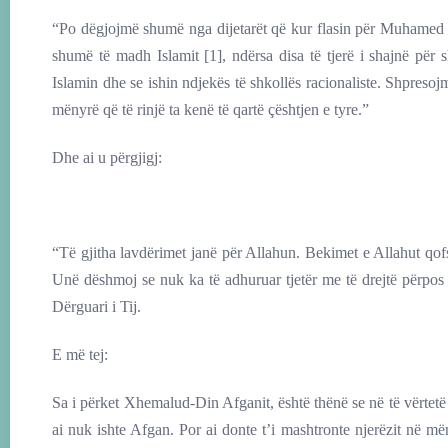
“Po dëgjojmë shumë nga dijetarët që kur flasin për Muhamed
shumë të madh Islamit [1], ndërsa disa të tjerë i shajnë për
Islamin dhe se ishin ndjekës të shkollës racionaliste. Shpresoj
mënyrë që të rinjë ta kenë të qartë çështjen e tyre.”
Dhe ai u përgjigj:
“Të gjitha lavdërimet janë për Allahun. Bekimet e Allahut qo
Unë dëshmoj se nuk ka të adhuruar tjetër me të drejtë përpos
Dërguari i Tij.
E më tej:
Sa i përket Xhemalud-Din Afganit, është thënë se në të vërtetë o
ai nuk ishte Afgan. Por ai donte t’i mashtronte njerëzit në më