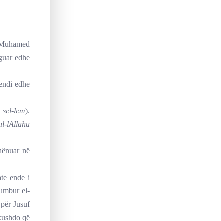
e Muhamed
eguar edhe
mendi edhe
e sel-lem
).
al-lAllahu
shënuar në
te ende i
humbur el-
 për Jusuf
 kushdo që