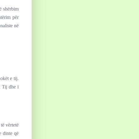
ë shërbim
htërim për
naliste në
kët e tij.
 Tij dhe i
të vërtetë
e dinte që