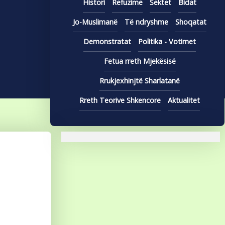
Histori
Refuzime
Sektet
Bidat
Jo-Muslimanë
Të ndryshme
Shoqatat
Demonstratat
Politika - Votimet
Fetua rreth Mjekësisë
Rrukjexhinjtë Sharlatanë
Rreth Teorive Shkencore
Aktualitet
,