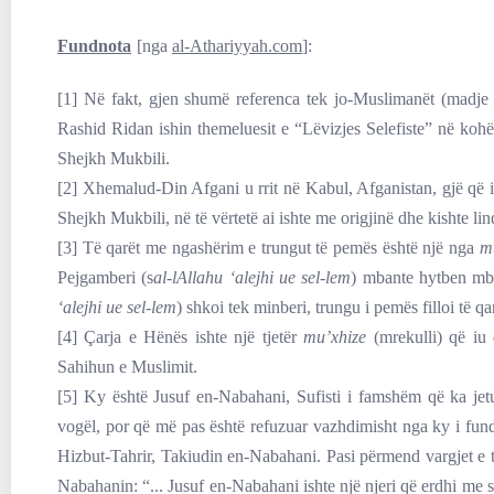
Fundnota
[nga
al-Athariyyah.com
]:
[1] Në fakt, gjen shumë referenca tek jo-Muslimanët (madj
Rashid Ridan ishin themeluesit e “Lëvizjes Selefiste” në koh
Shejkh Mukbili.
[2] Xhemalud-Din Afgani u rrit në Kabul, Afganistan, gjë që i 
Shejkh Mukbili, në të vërtetë ai ishte me origjinë dhe kishte lin
[3] Të qarët me ngashërim e trungut të pemës është një nga
m
Pejgamberi (s
al-lAllahu ‘alejhi ue sel-lem
) mbante hytben mbi
‘alejhi ue sel-lem
) shkoi tek minberi, trungu i pemës filloi të
[4] Çarja e Hënës ishte një tjetër
mu’xhize
(mrekulli) që iu 
Sahihun e Muslimit.
[5] Ky është Jusuf en-Nabahani, Sufisti i famshëm që ka je
vogël, por që më pas është refuzuar vazhdimisht nga ky i fundi
Hizbut-Tahrir, Takiudin en-Nabahani. Pasi përmend vargjet e t
Nabahanin: “... Jusuf en-Nabahani ishte një njeri që erdhi me