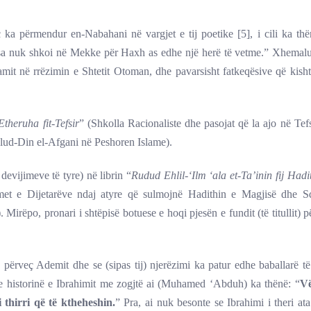
 përmendur en-Nabahani në vargjet e tij poetike [5], i cili ka thën
rsa nuk shkoi në Mekke për Haxh as edhe një herë të vetme.” Xhemalu
t në rrëzimin e Shtetit Otoman, dhe pavarsisht fatkeqësive që kisht
Etheruha fit-Tefsir
” (Shkolla Racionaliste dhe pasojat që la ajo në Tefs
ud-Din el-Afgani në Peshoren Islame).
evijimeve të tyre) në librin “
Rudud Ehlil-‘Ilm ‘ala et-Ta’inin fij Hadi
met e Dijetarëve ndaj atyre që sulmojnë Hadithin e Magjisë dhe S
rëpo, pronari i shtëpisë botuese e hoqi pjesën e fundit (të titullit) p
përveç Ademit dhe se (sipas tij) njerëzimi ka patur edhe baballarë të
me historinë e Ibrahimit me zogjtë ai (Muhamed ‘Abduh) ka thënë: “
Vë
i thirri që të ktheheshin.
” Pra, ai nuk besonte se Ibrahimi i theri at