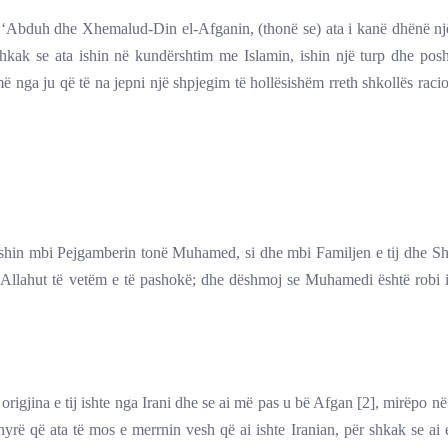
 ‘Abduh dhe Xhemalud-Din el-Afganin, (thonë se) ata i kanë dhënë nj
 shkak se ata ishin në kundërshtim me Islamin, ishin një turp dhe pos
më nga ju që të na jepni një shpjegim të hollësishëm rreth shkollës racio
fshin mbi Pejgamberin tonë Muhamed, si dhe mbi Familjen e tij dhe Sho
 Allahut të vetëm e të pashokë; dhe dëshmoj se Muhamedi është robi i
rigjina e tij ishte nga Irani dhe se ai më pas u bë Afgan [2], mirëpo në 
nyrë që ata të mos e merrnin vesh që ai ishte Iranian, për shkak se ai 