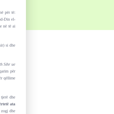
ë për të:
d-Din el-
e në të ai
ir) si dhe
th Sihr ue
qarim për
ër qëllime
 tjerë dhe
rtetë ata
a zogj dhe