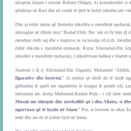
shoqëria Islame i urrente Rafidat (Shijat). Ai konsiderohet s
qëndruar në Rusi dhe në vende të tjerë të kufrit ndoshta për vit
Dhe ai është njeriu që themeloi shkollën e mendimit epsharak
shkruajtur në (librin tim) “
Rudud Ehlil-‘Ilm ‘ala et-Ta’inin fij 
menduar rreth saj dhe e kuptova se racionalja (d.m.th. mendim
është shkolla e mendimit epsharak. Kurse Xhemalud-Din Af
shkollën e mendimit epsharak), i shkatërruan hallkat e Islamit nj
Studenti i tij (i Xhemalud-Din Afganit), Muhamed ‘Abduh,
figurative dhe bestytni.
” Ai mohoi që dielli do të lindë n
gjithashtu të qarët me ngashërim të trungut të pemës [4], ç
mërzisnin atë, derisa Muhamed Rashid Rida – i cili ishte st
Musait me shkopin dhe mrekullitë që i dha Allahu, si dhe 
ngurruan që të hynin në Islam.
” Pra, ai besonte se sikur K
mirë dhe ata do të kishin hyrë në Islam.