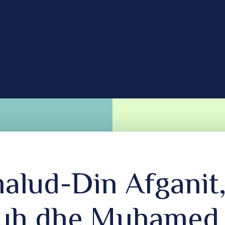
malud-Din Afganit
uh dhe Muhamed