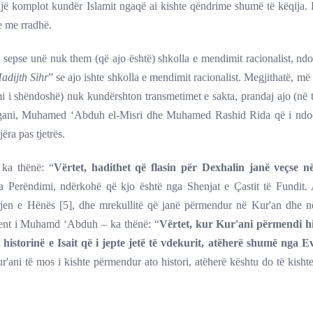
i një komplot kundër Islamit ngaqë ai kishte qëndrime shumë të këqija.
e me rradhë.
, sepse unë nuk them (që ajo është) shkolla e mendimit racionalist, n
Hadijth Sihr
” se ajo ishte shkolla e mendimit racionalist. Megjithatë, m
i i shëndoshë) nuk kundërshton transmetimet e sakta, prandaj ajo (në t
gani, Muhamed ‘Abduh el-Misri dhe Muhamed Rashid Rida që i ndoq
ëra pas tjetrës.
 ka thënë: “
Vërtet, hadithet që flasin për Dexhalin janë veçse 
ga Perëndimi, ndërkohë që kjo është nga Shenjat e Çastit të Fundit.
arjen e Hënës [5], dhe mrekullitë që janë përmendur në Kur'an dhe n
udent i Muhamd ‘Abduh – ka thënë: “
Vërtet, kur Kur'ani përmendi hi
historinë e Isait që i jepte jetë të vdekurit, atëherë shumë nga E
ur'ani të mos i kishte përmendur ato histori, atëherë kështu do të kish