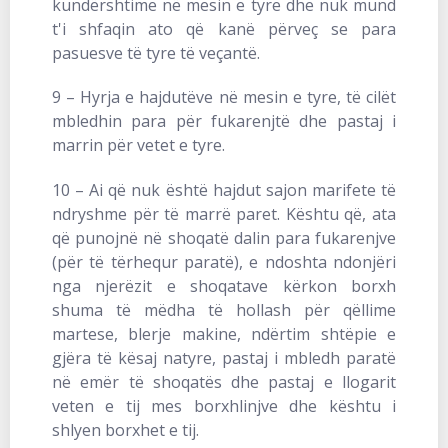
kundërshtime në mesin e tyre dhe nuk mund
t'i shfaqin ato që kanë përveç se para
pasuesve të tyre të veçantë.
9 – Hyrja e hajdutëve në mesin e tyre, të cilët
mbledhin para për fukarenjtë dhe pastaj i
marrin për vetet e tyre.
10 – Ai që nuk është hajdut sajon marifete të
ndryshme për të marrë paret. Kështu që, ata
që punojnë në shoqatë dalin para fukarenjve
(për të tërhequr paratë), e ndoshta ndonjëri
nga njerëzit e shoqatave kërkon borxh
shuma të mëdha të hollash për qëllime
martese, blerje makine, ndërtim shtëpie e
gjëra të kësaj natyre, pastaj i mbledh paratë
në emër të shoqatës dhe pastaj e llogarit
veten e tij mes borxhlinjve dhe kështu i
shlyen borxhet e tij.