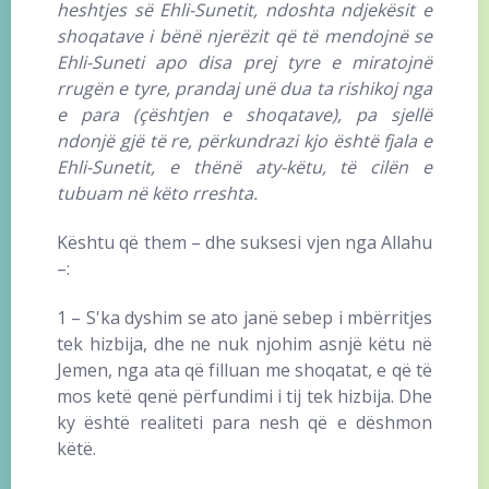
heshtjes së Ehli-Sunetit, ndoshta ndjekësit e
shoqatave i bënë njerëzit që të mendojnë se
Ehli-Suneti apo disa prej tyre e miratojnë
rrugën e tyre, prandaj unë dua ta rishikoj nga
e para (çështjen e shoqatave), pa sjellë
ndonjë gjë të re, përkundrazi kjo është fjala e
Ehli-Sunetit, e thënë aty-këtu, të cilën e
tubuam në këto rreshta.
Kështu që them – dhe suksesi vjen nga Allahu
–:
1 – S'ka dyshim se ato janë sebep i mbërritjes
tek hizbija, dhe ne nuk njohim asnjë këtu në
Jemen, nga ata që filluan me shoqatat, e që të
mos ketë qenë përfundimi i tij tek hizbija. Dhe
ky është realiteti para nesh që e dëshmon
këtë.