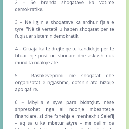
2 – Se brenda shoqatave ka votime
demokratike.
3 – Në ligjin e shoqatave ka ardhur fjala e
tyre: "Në të vërtetë u hapën shoqatat për të
fuqizuar sistemin demokratik.
4 – Gruaja ka të drejtë që të kandidojë për të
fituar një post në shoqatë dhe askush nuk
mund ta ndalojë atë.
5 – Bashkëveprimi me shoqatat dhe
organizatat e ngjashme, qofshin ato hizbije
apo qafire.
6 – Mbyllja e syve para bidatçiut, nëse
shpresohet nga ai ndonjë mbështetje
financiare, si dhe fshehja e menhexhit Selefij
– aq sa u ka mbetur atyre – me qëllim që