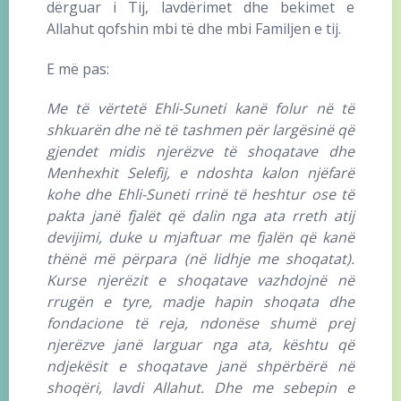
dërguar i Tij, lavdërimet dhe bekimet e
Allahut qofshin mbi të dhe mbi Familjen e tij.
E më pas:
Me të vërtetë Ehli-Suneti kanë folur në të
shkuarën dhe në të tashmen për largësinë që
gjendet midis njerëzve të shoqatave dhe
Menhexhit Selefij, e ndoshta kalon njëfarë
kohe dhe Ehli-Suneti rrinë të heshtur ose të
pakta janë fjalët që dalin nga ata rreth atij
devijimi, duke u mjaftuar me fjalën që kanë
thënë më përpara (në lidhje me shoqatat).
Kurse njerëzit e shoqatave vazhdojnë në
rrugën e tyre, madje hapin shoqata dhe
fondacione të reja, ndonëse shumë prej
njerëzve janë larguar nga ata, kështu që
ndjekësit e shoqatave janë shpërbërë në
shoqëri, lavdi Allahut. Dhe me sebepin e