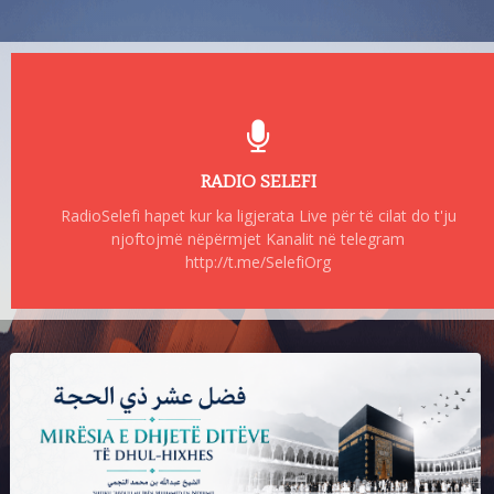
RADIO SELEFI
RadioSelefi hapet kur ka ligjerata Live për të cilat do t'ju
njoftojmë nëpërmjet Kanalit në telegram
http://t.me/SelefiOrg