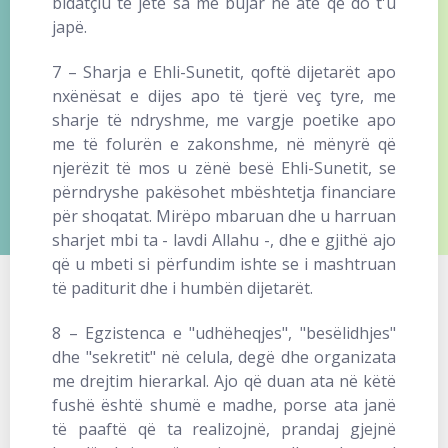
bidatçiu të jetë sa më bujar në atë që do t'u
japë.
7 – Sharja e Ehli-Sunetit, qoftë dijetarët apo
nxënësat e dijes apo të tjerë veç tyre, me
sharje të ndryshme, me vargje poetike apo
me të folurën e zakonshme, në mënyrë që
njerëzit të mos u zënë besë Ehli-Sunetit, se
përndryshe pakësohet mbështetja financiare
për shoqatat. Mirëpo mbaruan dhe u harruan
sharjet mbi ta - lavdi Allahu -, dhe e gjithë ajo
që u mbeti si përfundim ishte se i mashtruan
të paditurit dhe i humbën dijetarët.
8 – Egzistenca e "udhëheqjes", "besëlidhjes"
dhe "sekretit" në celula, degë dhe organizata
me drejtim hierarkal. Ajo që duan ata në këtë
fushë është shumë e madhe, porse ata janë
të paaftë që ta realizojnë, prandaj gjejnë