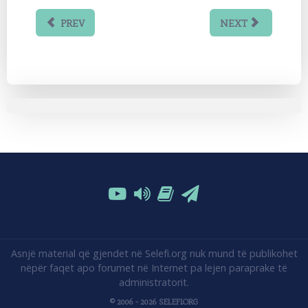
PREV
NEXT
Asnjë material që gjendet në Selefi.org nuk mund të publikohet
nëpër faqet apo forumet në Internet pa lejen paraprake të
administratorit.
© 2006 - 2026 SELEFI.ORG