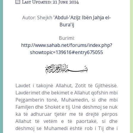
Last Updated: 21 June 2014
Autor: Shejkh
'Abdul-'Azijz Ibën Jahja el-
Bura'ij
Burimi:
http://www.sahab.net/forums/index.php?
showtopic=139616#entry675055
Lavdet i takojnë Allahut, Zotit të Gjithësisë.
Lavdërimet dhe bekimet e Allahut qofshin mbi
Pejgamberin tonë, Muhamedin, si dhe mbi
Familjen dhe Shokët e tij. Unë dëshmoj se nuk
ka të adhuruar tjetër me të drejtë përpos
Allahut të vetëm e të paortakë, si dhe
dëshmoj se Muhamedi është rob i Tij dhe i