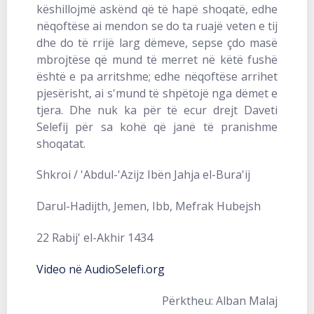
këshillojmë askënd që të hapë shoqatë, edhe
nëqoftëse ai mendon se do ta ruajë veten e tij
dhe do të rrijë larg dëmeve, sepse çdo masë
mbrojtëse që mund të merret në këtë fushë
është e pa arritshme; edhe nëqoftëse arrihet
pjesërisht, ai s'mund të shpëtojë nga dëmet e
tjera. Dhe nuk ka për të ecur drejt Daveti
Selefij për sa kohë që janë të pranishme
shoqatat.
Shkroi / 'Abdul-'Azijz Ibën Jahja el-Bura'ij
Darul-Hadijth, Jemen, Ibb, Mefrak Hubejsh
22 Rabij' el-Akhir 1434
Video në AudioSelefi.org
Përktheu: Alban Malaj