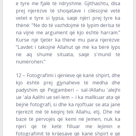
e tyre me fjalë të ndryshme. Gjithashtu, disa
prej njerëzve të shoqatave i cilësojnë vetë
vetet e tyre si lypsa, saqë njëri prej tyre ka
thënë: "Ne do të vazhdojmë të lypim derisa të
na vijnë me argument që kjo është harram."
Kurse një tjetër ka thënë mu para njerëzve:
"Lavdet i takojnë Allahut që më ka bërë lyps
në aq shumë situata, saqë s'mund të
numërohen."
12 – Fotografimi i qënieve që kanë shpirt, dhe
kjo është prej gjynaheve të mëdha dhe
padyshim që Pejgamberi – sal-lAllahu 'alejhi
ue 'ala Aalihi ue sel-lem – i ka mallkuar ata që
bëjnë fotografi, si dhe ka njoftuar se ata janë
njerëzit më të këqinj tek Allahu, etj.. Dhe në
bazë të përvojës që kemi në Jemen, nuk ka
njeri që të ketë filluar me lejimin e
fotografimit të krijesave që kanë shpirt e që