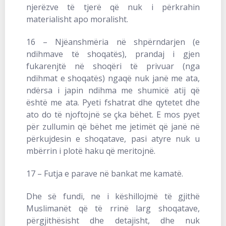
njerëzve të tjerë që nuk i përkrahin
materialisht apo moralisht.
16 – Njëanshmëria në shpërndarjen (e
ndihmave të shoqatës), prandaj i gjen
fukarenjtë në shoqëri të privuar (nga
ndihmat e shoqatës) ngaqë nuk janë me ata,
ndërsa i japin ndihma me shumicë atij që
është me ata. Pyeti fshatrat dhe qytetet dhe
ato do të njoftojnë se çka bëhet. E mos pyet
për zullumin që bëhet me jetimët që janë në
përkujdesin e shoqatave, pasi atyre nuk u
mbërrin i plotë haku që meritojnë.
17 – Futja e parave në bankat me kamatë.
Dhe së fundi, ne i këshillojmë të gjithë
Muslimanët që të rrinë larg shoqatave,
përgjithësisht dhe detajisht, dhe nuk