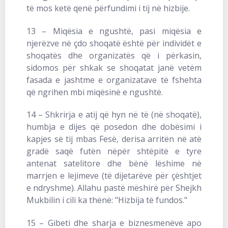
të mos ketë qenë përfundimi i tij në hizbije.
13 – Miqësia e ngushtë, pasi miqësia e
njerëzve në çdo shoqatë është për individët e
shoqatës dhe organizatës që i përkasin,
sidomos për shkak se shoqatat janë vetëm
fasada e jashtme e organizatave të fshehta
që ngrihen mbi miqësinë e ngushtë.
14 – Shkrirja e atij që hyn në të (në shoqatë),
humbja e dijes që posedon dhe dobësimi i
kapjes së tij mbas Fesë, derisa arritën në atë
gradë saqë futën nëpër shtëpitë e tyre
antenat satelitore dhe bënë lëshime në
marrjen e lejimeve (të dijetarëve për çështjet
e ndryshme). Allahu pastë mëshirë për Shejkh
Mukbilin i cili ka thënë: "Hizbija të fundos."
15 – Gibeti dhe sharja e biznesmenëve apo