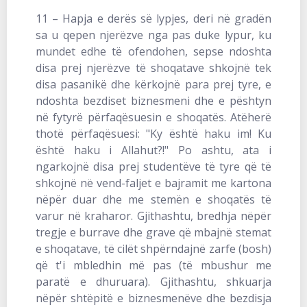
11 – Hapja e derës së lypjes, deri në gradën
sa u qepen njerëzve nga pas duke lypur, ku
mundet edhe të ofendohen, sepse ndoshta
disa prej njerëzve të shoqatave shkojnë tek
disa pasanikë dhe kërkojnë para prej tyre, e
ndoshta bezdiset biznesmeni dhe e pështyn
në fytyrë përfaqësuesin e shoqatës. Atëherë
thotë përfaqësuesi: "Ky është haku im! Ku
është haku i Allahut?!" Po ashtu, ata i
ngarkojnë disa prej studentëve të tyre që të
shkojnë në vend-faljet e bajramit me kartona
nëpër duar dhe me stemën e shoqatës të
varur në kraharor. Gjithashtu, bredhja nëpër
tregje e burrave dhe grave që mbajnë stemat
e shoqatave, të cilët shpërndajnë zarfe (bosh)
që t'i mbledhin më pas (të mbushur me
paratë e dhuruara). Gjithashtu, shkuarja
nëpër shtëpitë e biznesmenëve dhe bezdisja