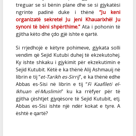
treguar se si bënin plane dhe se si gjykatësi
ngrinte padinë duke i thënë
“Ju keni
organizatë sekrete! Ju jeni Khauarixhë! Ju
synoni të bëni shpërthime.”
Ata i pohonin të
gjitha këto dhe çdo gjë ishte e qartë.
Si rrjedhojë e këtyre pohimeve, gjykata solli
vendim që Sejid Kutubi duhej të ekzekutohej.
Ky ishte shkaku i gjykimit për ekzekutimin e
Sejid Kutubit. Këtë e ka thënë Alij Ashmauij në
librin e tij “
et-Tarikh es-Sirrij
”, e ka thënë edhe
Abbas es-Sisi në librin e tij “
Fi Kaafileti el-
Ikhuan el-Muslimin
” ku ka rrëfyer për të
gjitha çështjet gjyqësore të Sejid Kutubit, etj.
Abbas es-Sisi ishte një ndër kokat e tyre. A
është e qartë?