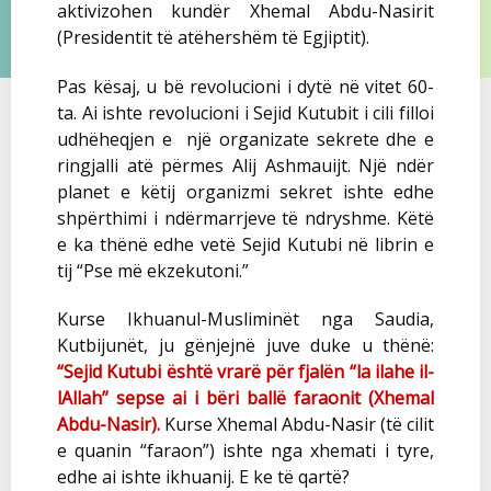
aktivizohen kundër Xhemal Abdu-Nasirit
(Presidentit të atëhershëm të Egjiptit).
Pas kësaj, u bë revolucioni i dytë në vitet 60-
ta. Ai ishte revolucioni i Sejid Kutubit i cili filloi
udhëheqjen e një organizate sekrete dhe e
ringjalli atë përmes Alij Ashmauijt. Një ndër
planet e këtij organizmi sekret ishte edhe
shpërthimi i ndërmarrjeve të ndryshme. Këtë
e ka thënë edhe vetë Sejid Kutubi në librin e
tij “Pse më ekzekutoni.”
Kurse Ikhuanul-Musliminët nga Saudia,
Kutbijunët, ju gënjejnë juve duke u thënë:
“Sejid Kutubi është vrarë për fjalën “la ilahe il-
lAllah” sepse ai i bëri ballë faraonit (Xhemal
Abdu-Nasir).
Kurse Xhemal Abdu-Nasir (të cilit
e quanin “faraon”) ishte nga xhemati i tyre,
edhe ai ishte ikhuanij. E ke të qartë?