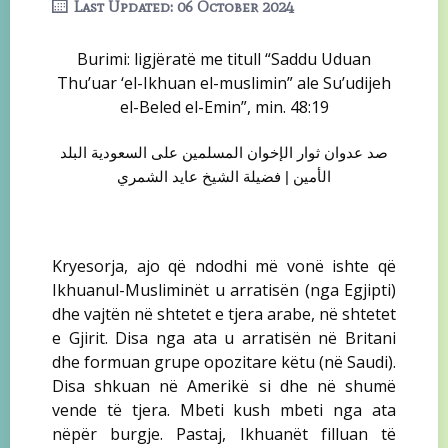
Last Updated: 06 October 2024
Burimi: ligjëratë me titull “Saddu Uduan
Thu’uar ‘el-Ikhuan el-muslimin” ale Su’udijeh
el-Beled el-Emin”, min. 48:19
صد عدوان ثوار الإخوان المسلمين على السعودية البلد
الأمين | فضيلة الشيخ عايد الشمري
Kryesorja, ajo që ndodhi më vonë ishte që
Ikhuanul-Musliminët u arratisën (nga Egjipti)
dhe vajtën në shtetet e tjera arabe, në shtetet
e Gjirit. Disa nga ata u arratisën në Britani
dhe formuan grupe opozitare këtu (në Saudi).
Disa shkuan në Amerikë si dhe në shumë
vende të tjera. Mbeti kush mbeti nga ata
nëpër burgje. Pastaj, Ikhuanët filluan të