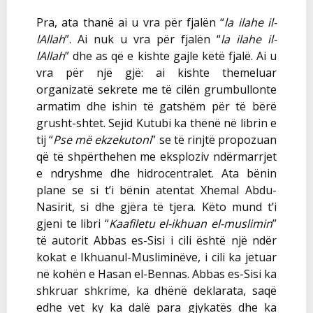
Pra, ata thanë ai u vra për fjalën “
la ilahe il-
lAllah
”. Ai nuk u vra për fjalën “
la ilahe il-
lAllah
” dhe as që e kishte gajle këtë fjalë. Ai u
vra për një gjë: ai kishte themeluar
organizatë sekrete me të cilën grumbullonte
armatim dhe ishin të gatshëm për të bërë
grusht-shtet. Sejid Kutubi ka thënë në librin e
tij “
Pse më ekzekutoni
” se të rinjtë propozuan
që të shpërthehen me eksploziv ndërmarrjet
e ndryshme dhe hidrocentralet. Ata bënin
plane se si t’i bënin atentat Xhemal Abdu-
Nasirit, si dhe gjëra të tjera. Këto mund t’i
gjeni te libri “
Kaafiletu el-ikhuan el-muslimin
”
të autorit Abbas es-Sisi i cili është një ndër
kokat e Ikhuanul-Musliminëve, i cili ka jetuar
në kohën e Hasan el-Bennas. Abbas es-Sisi ka
shkruar shkrime, ka dhënë deklarata, saqë
edhe vet ky ka dalë para gjykatës dhe ka