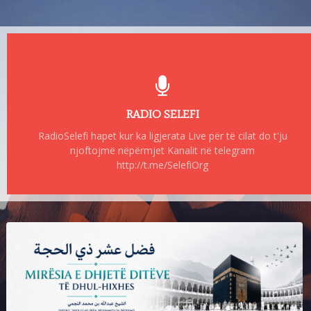
RADIO SELEFI
RadioSelefi hapet kur ka ligjerata Live për të cilat do t'ju
njoftojmë nëpërmjet Kanalit në telegram
http://t.me/SelefiOrg