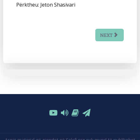
Përktheu: Jeton Shasivari
NEXT
Asnjë material që gjendet në Selefi.org nuk mund të publikohet